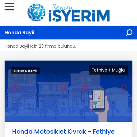
Honda Bayii
Honda Bayii için 23 firma bulundu.
Fethiye / Muğla
HONDA BAYII
Honda Motosiklet Kıvrak - Fethiye