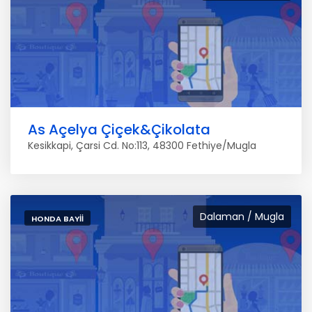
As Açelya Çiçek&Çikolata
Kesikkapi, Çarsi Cd. No:113, 48300 Fethiye/Mugla
Dalaman / Mugla
HONDA BAYII