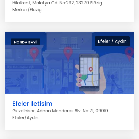
Hilalkent, Malatya Cd. No:292, 23270 Elâzig
Merkez/Elazig
Efeler / Aydın
HONDA BAYII
Efeler Iletisim
Güzelhisar, Adnan Menderes Blv. No:71, 09010
Efeler/Aydin