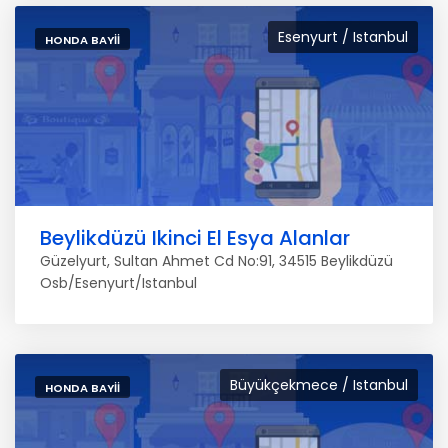
Esenyurt / Istanbul
HONDA BAYII
Beylikdüzü Ikinci El Esya Alanlar
Güzelyurt, Sultan Ahmet Cd No:91, 34515 Beylikdüzü
Osb/Esenyurt/Istanbul
Büyükçekmece / Istanbul
HONDA BAYII