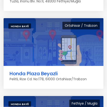
Tuzla, İnönü Blv. No:11, 48300 Fethiye/Muğla
Ortahisar / Trabzon
HONDA BAYII
Honda Plaza Beyazli
Pelitli, Rize Cd. No:178, 61000 Ortahisar/Trabzon
Fethiye / Mugla
HONDA BAYII