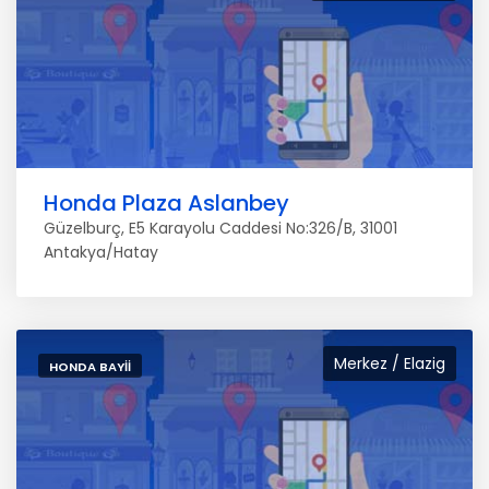
Honda Plaza Aslanbey
Güzelburç, E5 Karayolu Caddesi No:326/B, 31001
Antakya/Hatay
Merkez / Elazig
HONDA BAYII