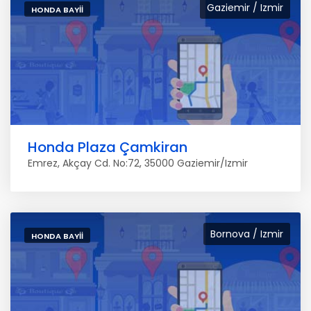
Gaziemir / Izmir
HONDA BAYII
Honda Plaza Çamkiran
Emrez, Akçay Cd. No:72, 35000 Gaziemir/Izmir
Bornova / Izmir
HONDA BAYII