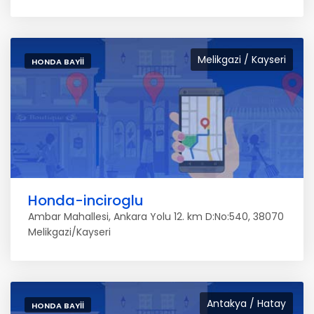
Melikgazi / Kayseri
HONDA BAYII
Honda-inciroglu
Ambar Mahallesi, Ankara Yolu 12. km D:No:540, 38070
Melikgazi/Kayseri
Antakya / Hatay
HONDA BAYII