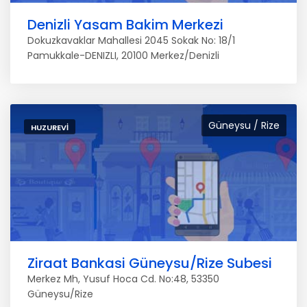
Denizli Yasam Bakim Merkezi
Dokuzkavaklar Mahallesi 2045 Sokak No: 18/1
Pamukkale-DENIZLI, 20100 Merkez/Denizli
Güneysu / Rize
HUZUREVI
Ziraat Bankasi Güneysu/Rize Subesi
Merkez Mh, Yusuf Hoca Cd. No:48, 53350
Güneysu/Rize