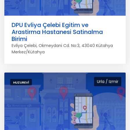
DPU Evliya Çelebi Egitim ve
Arastirma Hastanesi Satinalma
Birimi
Evliya Çelebi, Okmeydani Cd. No:3, 43040 Kütahya
Merkez/Kütahya
Urla / Izmir
HUZUREVI