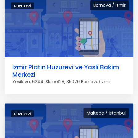
Bornova / Izmir
HUZUREVI
Izmir Platin Huzurevi ve Yasli Bakim
Merkezi
Yesilova, 6244. Sk. no128, 35070 Bornova/Izmir
Maltepe / İstanbul
HUZUREVI