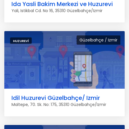
Ida Yasli Bakim Merkezi ve Huzurevi
Yali, Istikbal Cd. No 16, 35310 Güzelbahçe/Izmir
Güzelbahçe / Izmir
HUZUREVI
Idil Huzurevi Güzelbahçe/ Izmir
Maltepe, 70. Sk. No: 175, 35310 Güzelbahçe/Izmir