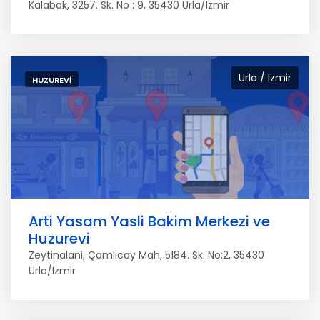
Kalabak, 3257. Sk. No : 9, 35430 Urla/Izmir
Urla / Izmir
HUZUREVI
Arti Yasam Yasli Bakim Merkezi ve
Huzurevi
Zeytinalani, Çamlicay Mah, 5184. Sk. No:2, 35430
Urla/Izmir