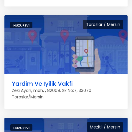
Toroslar / Mersin
HUZUREVI
Yardim Ve Iyilik Vakfi
Zeki Ayan, mah, , 82009. Sk No:7, 33070
Toroslar/Mersin
Mezitli / Mersin
HUZUREVI