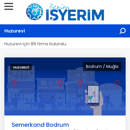
Huzurevi
Huzurevi için 89 firma bulundu.
Bodrum / Muğla
HUZUREVI
Semerkand Bodrum