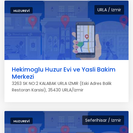
URLA / Izmir
HUZUREVI
Hekimoglu Huzur Evi ve Yasli Bakim
Merkezi
3263 SK NO:2 KALABAK URLA IZMIR (Eski Adres Balik
Restoran Karsisi), 35430 URLA/Izmir
Seferihisar / Izmir
HUZUREVI