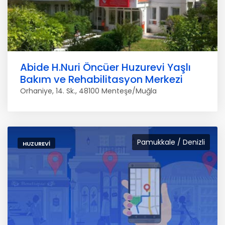
Abide H.Nuri Öncüer Huzurevi Yaşlı
Bakım ve Rehabilitasyon Merkezi
Orhaniye, 14. Sk., 48100 Menteşe/Muğla
Pamukkale / Denizli
HUZUREVI