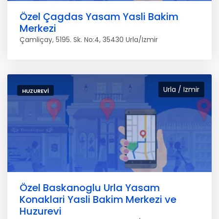
Özel Çagdas Yasam Yasli Bakim
Merkezi
Çamliçay, 5195. Sk. No:4, 35430 Urla/Izmir
Urla / Izmir
HUZUREVI
Özel Baskanoglu Urla Yasam
Konaklari Yasli Bakim Merkezi ve
Huzurevi