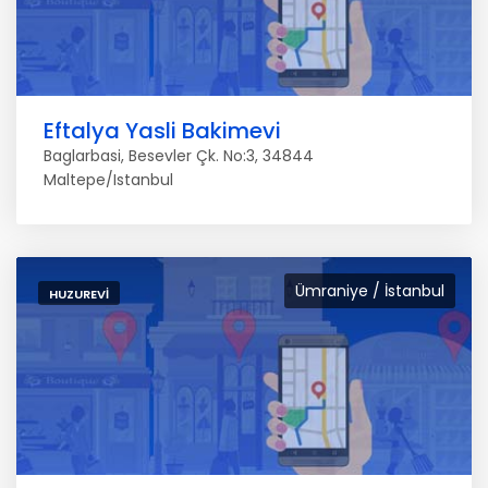
Eftalya Yasli Bakimevi
Baglarbasi, Besevler Çk. No:3, 34844
Maltepe/Istanbul
Ümraniye / İstanbul
HUZUREVI