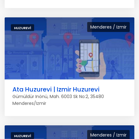
Menderes / Izmir
HUZUREVI
Ata Huzurevi | Izmir Huzurevi
Gümüldür Inönü, Mah. 6003 Sk No:2, 35480
Menderes/Izmir
Menderes / Izmir
HUZUREVI