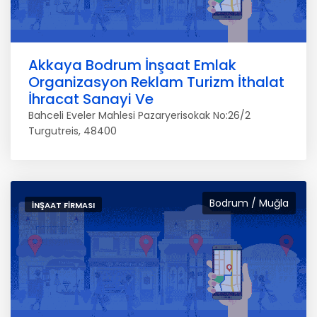
Akkaya Bodrum İnşaat Emlak
Organizasyon Reklam Turizm İthalat
İhracat Sanayi Ve
Bahceli Eveler Mahlesi Pazaryerisokak No:26/2
Turgutreis, 48400
Bodrum / Muğla
İNŞAAT FIRMASI