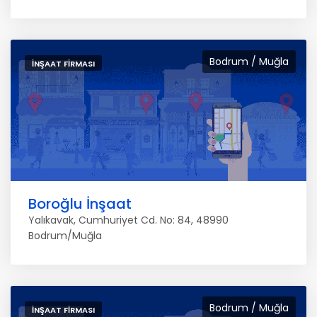
Bodrum / Muğla
İNŞAAT FIRMASI
Boroğlu İnşaat
Yalıkavak, Cumhuriyet Cd. No: 84, 48990
Bodrum/Muğla
Bodrum / Muğla
İNŞAAT FIRMASI