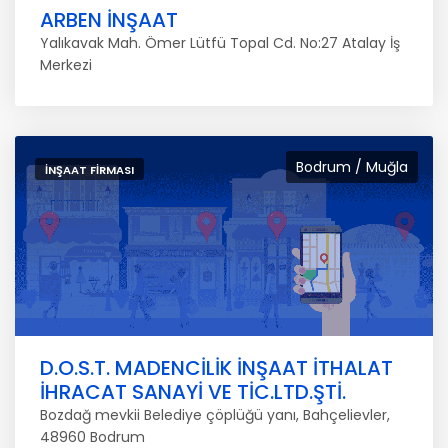
ARBEN İNŞAAT
Yalıkavak Mah. Ömer Lütfü Topal Cd. No:27 Atalay İş
Merkezi
Bodrum / Muğla
İNŞAAT FIRMASI
D.O.S.T. MADENCİLİK İNŞAAT İTHALAT
İHRACAT SANAYİ VE TİC.LTD.ŞTİ.
Bozdağ mevkii Belediye çöplüğü yanı, Bahçelievler,
48960 Bodrum