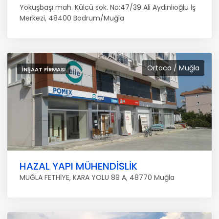
Yokuşbaşı mah. Külcü sok. No:47/39 Ali Aydınlıoğlu İş
Merkezi, 48400 Bodrum/Muğla
Ortaca / Muğla
İNŞAAT FIRMASI
HAZAL YAPI MÜHENDİSLİK
MUĞLA FETHİYE, KARA YOLU 89 A, 48770 Muğla