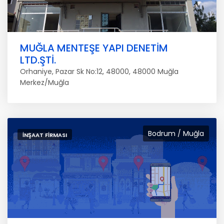
MUĞLA MENTEŞE YAPI DENETİM
LTD.ŞTİ.
Orhaniye, Pazar Sk No:12, 48000, 48000 Muğla
Merkez/Muğla
Bodrum / Muğla
İNŞAAT FIRMASI