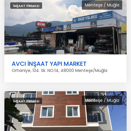
Menteşe / Muğla
İNŞAAT FIRMASI
AVCI İNŞAAT YAPI MARKET
Orhaniye, 134. Sk. NO:14, 48000 Menteşe/Muğla
Menteşe / Muğla
İNŞAAT FIRMASI