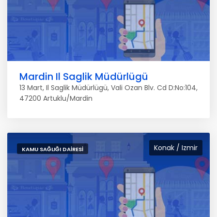
Mardin Il Saglik Müdürlügü
13 Mart, Il Saglik Müdürlügü, Vali Ozan Blv. Cd D:No:104,
47200 Artuklu/Mardin
Konak / Izmir
KAMU SAĞLIĞI DAIRESI