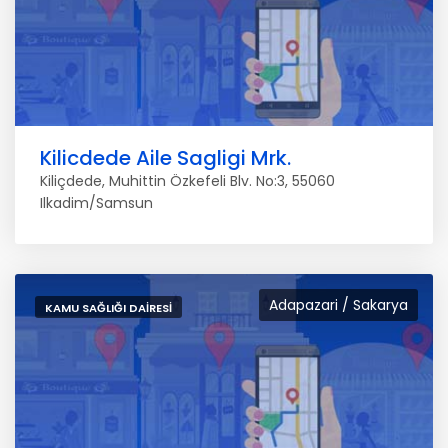
Kilicdede Aile Sagligi Mrk.
Kiliçdede, Muhittin Özkefeli Blv. No:3, 55060
Ilkadim/Samsun
Adapazari / Sakarya
KAMU SAĞLIĞI DAIRESI