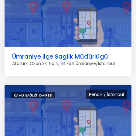
Ümraniye Ilçe Saglik Müdürlügü
Atatürk, Okan Sk. No:4, 34764 Ümraniye/Istanbul
Pendik / İstanbul
KAMU SAĞLIĞI DAIRESI