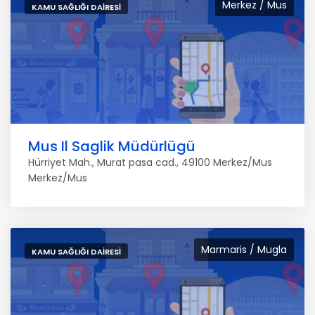
Merkez / Mus
KAMU SAĞLIĞI DAIRESI
Mus Il Saglik Müdürlügü
Hürriyet Mah., Murat pasa cad., 49100 Merkez/Mus
Merkez/Mus
Marmaris / Mugla
KAMU SAĞLIĞI DAIRESI