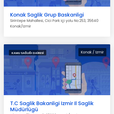
Konak Saglik Grup Baskanligi
Sirintepe Mahallesi, Cici Park içi yolu No:253, 35640
Konak/Izmir
Konak / Izmir
KAMU SAĞLIĞI DAIRESI
T.C Saglik Bakanligi Izmir Il Saglik
Müdürlügü