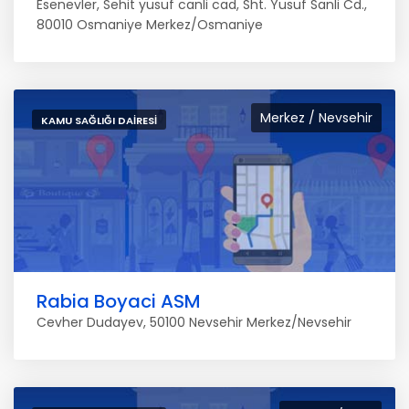
Esenevler, Sehit yusuf canli cad, Sht. Yusuf Sanli Cd.,
80010 Osmaniye Merkez/Osmaniye
Merkez / Nevsehir
KAMU SAĞLIĞI DAIRESI
Rabia Boyaci ASM
Cevher Dudayev, 50100 Nevsehir Merkez/Nevsehir