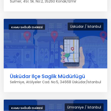
Sümer, 451. Sk. No:2, 35260 Konak/Izmir
Üsküdar / İstanbul
KAMU SAĞLIĞI DAIRESI
Üsküdar Ilçe Saglik Müdürlügü
Selimiye, Atölyeler Cad. No:5, 34668 Üsküdar/Istanbul
Ümraniye / İstanbul
KAMU SAĞLIĞI DAIRESI