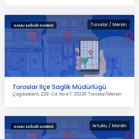
Toroslar / Mersin
KAMU SAĞLIĞI DAIRESI
Toroslar Ilçe Saglik Müdürlügü
Çagdaskent, 229. Cd. No:47, 33230 Toroslar/Mersin
Artuklu / Mardin
KAMU SAĞLIĞI DAIRESI