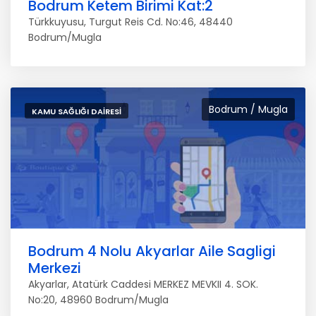
Bodrum Ketem Birimi Kat:2
Türkkuyusu, Turgut Reis Cd. No:46, 48440
Bodrum/Mugla
Bodrum / Mugla
KAMU SAĞLIĞI DAIRESI
Bodrum 4 Nolu Akyarlar Aile Sagligi
Merkezi
Akyarlar, Atatürk Caddesi MERKEZ MEVKII 4. SOK.
No:20, 48960 Bodrum/Mugla