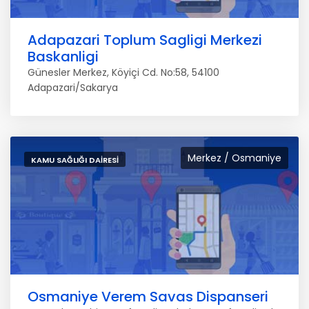
Adapazari Toplum Sagligi Merkezi
Baskanligi
Günesler Merkez, Köyiçi Cd. No:58, 54100
Adapazari/Sakarya
Merkez / Osmaniye
KAMU SAĞLIĞI DAIRESI
Osmaniye Verem Savas Dispanseri