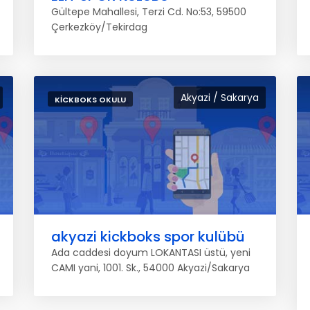
Gültepe Mahallesi, Terzi Cd. No:53, 59500
Çerkezköy/Tekirdag
Akyazi / Sakarya
KICKBOKS OKULU
akyazi kickboks spor kulübü
Ada caddesi doyum LOKANTASI üstü, yeni
CAMI yani, 1001. Sk., 54000 Akyazi/Sakarya