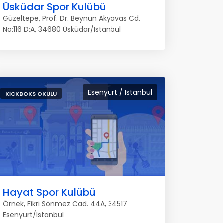
Üsküdar Spor Kulübü
Güzeltepe, Prof. Dr. Beynun Akyavas Cd.
No:116 D:A, 34680 Üsküdar/Istanbul
Esenyurt / Istanbul
KICKBOKS OKULU
Hayat Spor Kulübü
Örnek, Fikri Sönmez Cad. 44A, 34517
Esenyurt/Istanbul