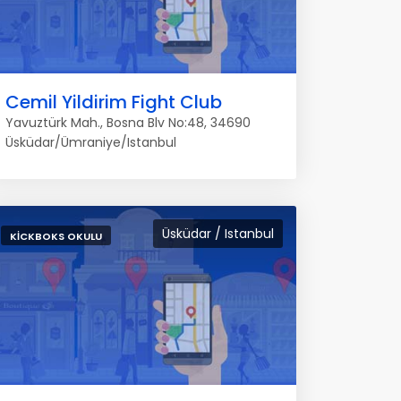
Cemil Yildirim Fight Club
Yavuztürk Mah., Bosna Blv No:48, 34690
Üsküdar/Ümraniye/Istanbul
Üsküdar / Istanbul
KICKBOKS OKULU