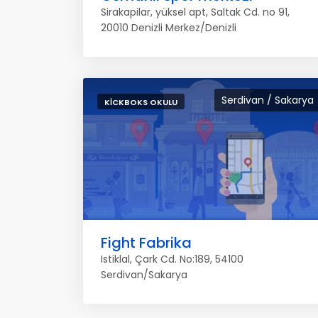
Sirakapilar, yüksel apt, Saltak Cd. no 91,
20010 Denizli Merkez/Denizli
Serdivan / Sakarya
KICKBOKS OKULU
Fight Fabrika
Istiklal, Çark Cd. No:189, 54100
Serdivan/Sakarya