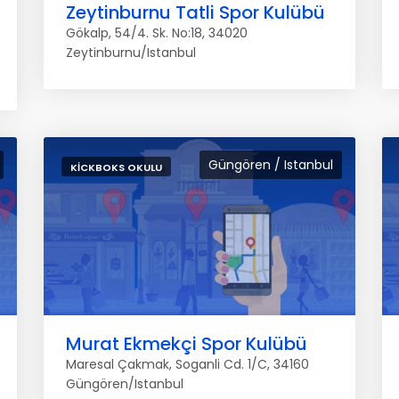
Zeytinburnu Tatli Spor Kulübü
Gökalp, 54/4. Sk. No:18, 34020
Zeytinburnu/Istanbul
Güngören / Istanbul
KICKBOKS OKULU
Murat Ekmekçi Spor Kulübü
Maresal Çakmak, Soganli Cd. 1/C, 34160
Güngören/Istanbul