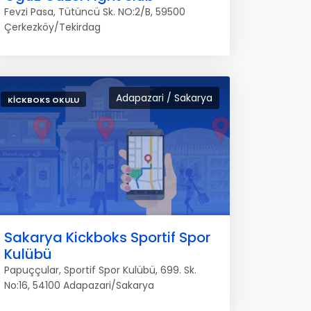
Fevzi Pasa, Tütüncü Sk. NO:2/B, 59500
Çerkezköy/Tekirdag
Adapazari / Sakarya
KICKBOKS OKULU
Sakarya Kickboks Sportif Spor
Kulübü
Papuççular, Sportif Spor Kulübü, 699. Sk.
No:16, 54100 Adapazari/Sakarya