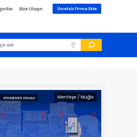
oriler
Bize Ulaşın
Ücretsiz Firma Ekle
Menteşe / Muğla
KICKBOKS OKULU