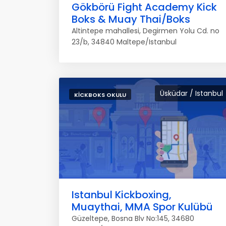
Gökbörü Fight Academy Kick
Boks & Muay Thai/Boks
Altintepe mahallesi, Degirmen Yolu Cd. no
23/b, 34840 Maltepe/Istanbul
Üsküdar / Istanbul
KICKBOKS OKULU
Istanbul Kickboxing,
Muaythai, MMA Spor Kulübü
Güzeltepe, Bosna Blv No:145, 34680