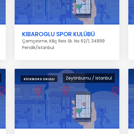
KIBAROGLU SPOR KULÜBÜ
Çamçesme, Kiliç Reis Sk. No 62/1, 34899
Pendik/Istanbul
Zeytinburnu / Istanbul
KICKBOKS OKULU