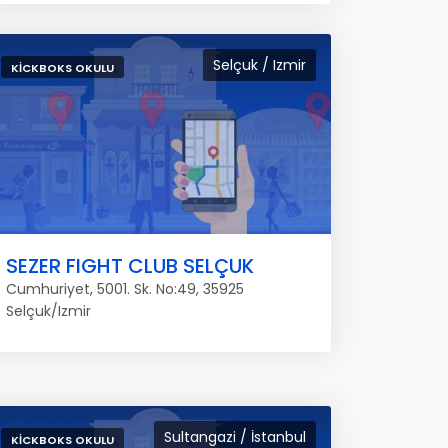
Selçuk / Izmir
KICKBOKS OKULU
SEZER FIGHT CLUB SELÇUK
Cumhuriyet, 5001. Sk. No:49, 35925
Selçuk/Izmir
Sultangazi / İstanbul
KICKBOKS OKULU