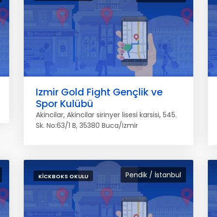
Izmir Gold Fight Gençlik ve
Spor Kulübü
Akincilar, Akincilar sirinyer lisesi karsisi, 545.
Sk. No:63/1 B, 35380 Buca/Izmir
Pendik / İstanbul
KICKBOKS OKULU