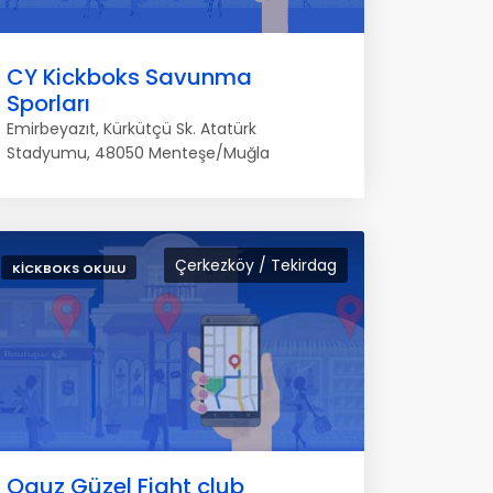
CY Kickboks Savunma
Sporları
Emirbeyazıt, Kürkütçü Sk. Atatürk
Stadyumu, 48050 Menteşe/Muğla
Çerkezköy / Tekirdag
KICKBOKS OKULU
Oguz Güzel Fight club