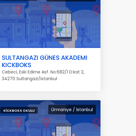
SULTANGAZI GÜNES AKADEMI
KICKBOKS
Cebeci, Eski Edirne Asf. No:682/1 D:kat 2,
34270 Sultangazi/Istanbul
Ümraniye / İstanbul
KICKBOKS OKULU