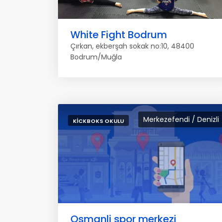
White Fight Bodrum
Çırkan, ekberşah sokak no:10, 48400
Bodrum/Muğla
Merkezefendi / Denizli
KICKBOKS OKULU
Osmanli spor merkezi