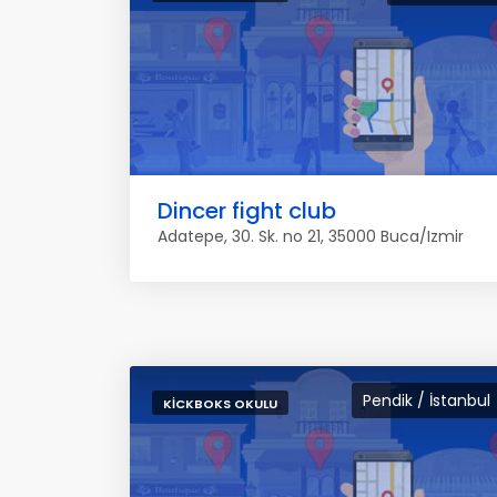
Dincer fight club
Adatepe, 30. Sk. no 21, 35000 Buca/Izmir
Pendik / İstanbul
KICKBOKS OKULU