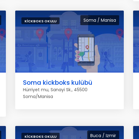
Soma / Manisa
KICKBOKS OKULU
Soma kickboks kulübü
Hürriyet mu, Sanayi Sk., 45500
Soma/Manisa
Buca / Izmir
KICKBOKS OKULU