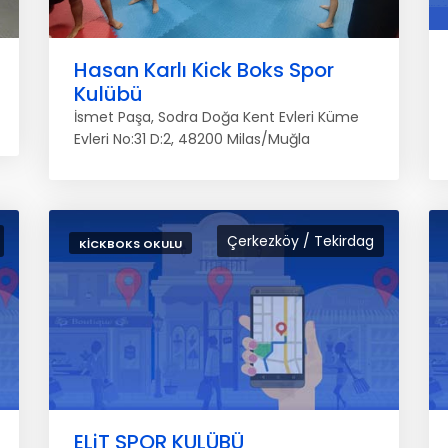
Hasan Karlı Kick Boks Spor
Kulübü
İsmet Paşa, Sodra Doğa Kent Evleri Küme
Evleri No:31 D:2, 48200 Milas/Muğla
Çerkezköy / Tekirdag
KICKBOKS OKULU
ELiT SPOR KULÜBÜ