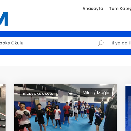
Anasayfa
Tüm Kateg
Milas / Muğla
KICKBOKS OKULU