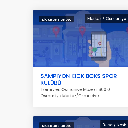
Merkez / Osmaniye
KICKBOKS OKULU
SAMPIYON KICK BOKS SPOR
KULÜBÜ
Esenevler, Osmaniye Müzesi, 80010
Osmaniye Merkez/Osmaniye
Buca / Izmir
KICKBOKS OKULU