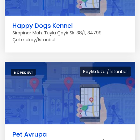
Happy Dogs Kennel
Sirapinar Mah. Tüylü Çayir Sk. 38/1, 34799
Çekmeköy/Istanbul
Beylikdüzü / İstanbul
KÖPEK EVI
Pet Avrupa