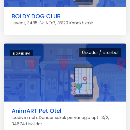
BOLDY DOG CLUB
Levent, 3485. Sk. NO:7, 35120 Konak/Izmir
Üsküdar / İstanbul
KÖPEK EVI
AnimART Pet Otel
Icadiye mah. Dündar sokak pervanoglu apt. 13/2,
34674 Üsküdar