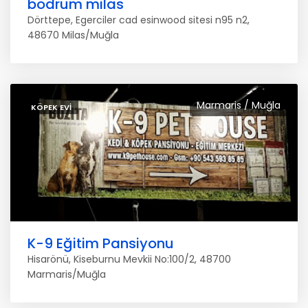
bodrum milas
Dörttepe, Egerciler cad esinwood sitesi n95 n2,
48670 Milas/Muğla
Marmaris / Muğla
KÖPEK EVI
K-9 Eğitim Pansiyonu
Hisarönü, Kiseburnu Mevkii No:100/2, 48700
Marmaris/Muğla