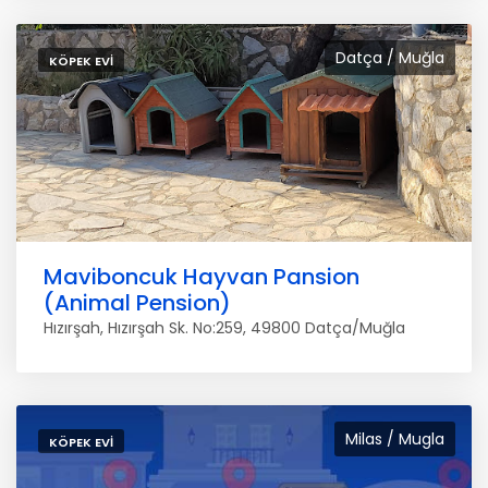
Datça / Muğla
KÖPEK EVI
Maviboncuk Hayvan Pansion
(Animal Pension)
Hızırşah, Hızırşah Sk. No:259, 49800 Datça/Muğla
Milas / Mugla
KÖPEK EVI