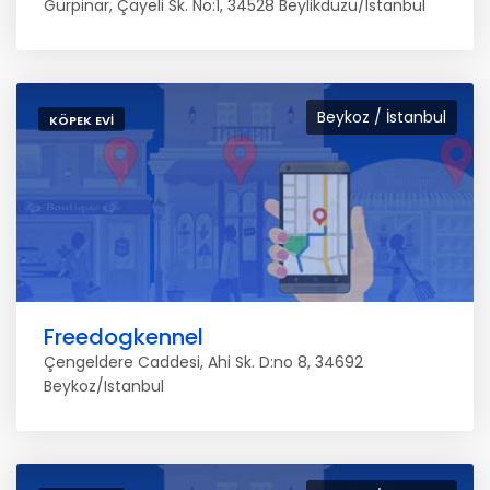
Gürpinar, Çayeli Sk. No:1, 34528 Beylikdüzü/Istanbul
Beykoz / İstanbul
KÖPEK EVI
Freedogkennel
Çengeldere Caddesi, Ahi Sk. D:no 8, 34692
Beykoz/Istanbul