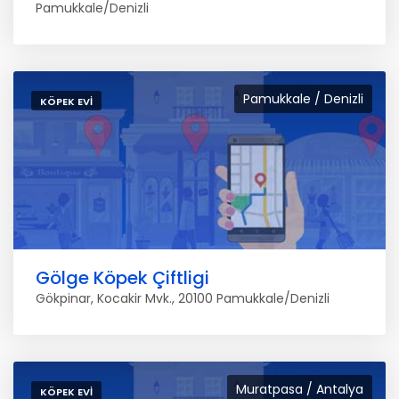
Pamukkale/Denizli
Pamukkale / Denizli
KÖPEK EVI
Gölge Köpek Çiftligi
Gökpinar, Kocakir Mvk., 20100 Pamukkale/Denizli
Muratpasa / Antalya
KÖPEK EVI