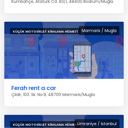
Kumbahçe, Atatürk Cd. 83/1, 48400 Bodrum/Muğla
Marmaris / Mugla
KÜÇÜK MOTOSIKLET KIRALAMA HIZMETI
Ferah rent a car
Çildir, 103. Sk. No:9, 48700 Marmaris/Mugla
Ümraniye / İstanbul
KÜÇÜK MOTOSIKLET KIRALAMA HIZMETI