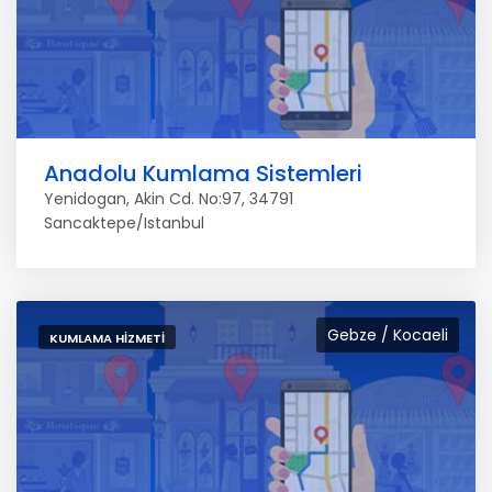
Anadolu Kumlama Sistemleri
Yenidogan, Akin Cd. No:97, 34791
Sancaktepe/Istanbul
Gebze / Kocaeli
KUMLAMA HIZMETI