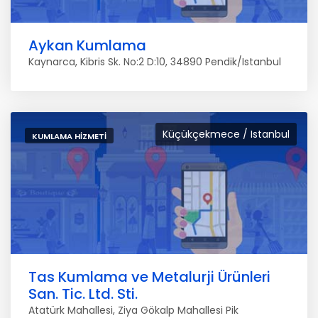
Aykan Kumlama
Kaynarca, Kibris Sk. No:2 D:10, 34890 Pendik/Istanbul
Küçükçekmece / Istanbul
KUMLAMA HIZMETI
Tas Kumlama ve Metalurji Ürünleri
San. Tic. Ltd. Sti.
Atatürk Mahallesi, Ziya Gökalp Mahallesi Pik