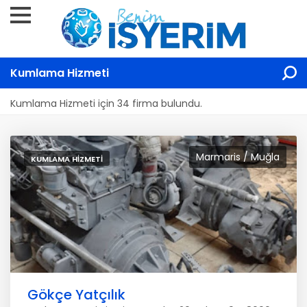
Kumlama Hizmeti
Kumlama Hizmeti için 34 firma bulundu.
Marmaris / Muğla
KUMLAMA HIZMETI
Gökçe Yatçılık