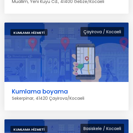
Muallim, Yeni Kuyu Cd., 41400 Gebze/Kocaeli
Çayirova / Kocaeli
KUMLAMA HIZMETI
Kumlama boyama
Sekerpinar, 41420 Çayirova/Kocaeli
Basiskele / Kocaeli
KUMLAMA HIZMETI