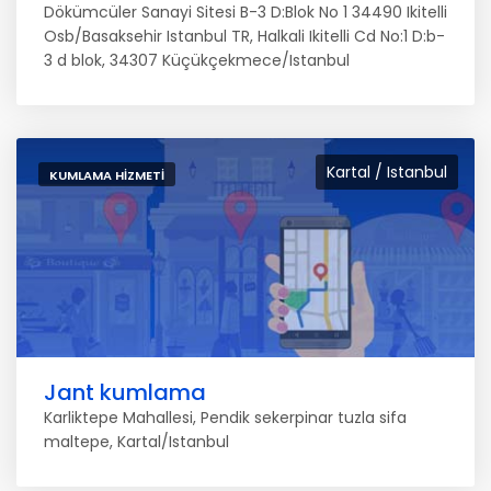
Dökümcüler Sanayi Sitesi B-3 D:Blok No 1 34490 Ikitelli
Osb/Basaksehir Istanbul TR, Halkali Ikitelli Cd No:1 D:b-
3 d blok, 34307 Küçükçekmece/Istanbul
Kartal / Istanbul
KUMLAMA HIZMETI
Jant kumlama
Karliktepe Mahallesi, Pendik sekerpinar tuzla sifa
maltepe, Kartal/Istanbul