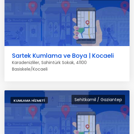
Sartek Kumlama ve Boya | Kocaeli
Karadenizliler, Sahintürk Sokak, 41100
Basiskele/Kocaeli
Sehitkamil / Gaziantep
KUMLAMA HIZMETI