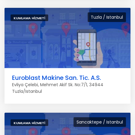
Tuzla / Istanbul
KUMLAMA HIZMETI
Euroblast Makine San. Tic. A.S.
Evliya Çelebi, Mehmet Akif Sk. No:7/1, 34944
Tuzla/Istanbul
Sancaktepe / Istanbul
KUMLAMA HIZMETI