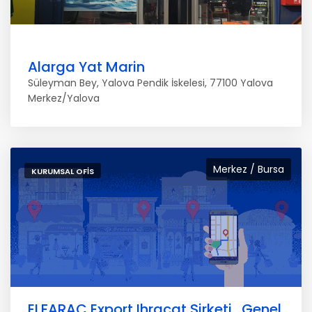
Alarga Yat Marin
Süleyman Bey, Yalova Pendik İskelesi, 77100 Yalova
Merkez/Yalova
Merkez / Bursa
KURUMSAL OFIS
ELFARAC Export Ihracat Sirketi . Genel