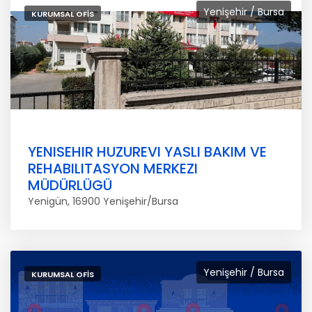
Yenişehir / Bursa
KURUMSAL OFIS
YENISEHIR HUZUREVI YASLI BAKIM VE
REHABILITASYON MERKEZI
MÜDÜRLÜGÜ
Yenigün, 16900 Yenişehir/Bursa
Yenişehir / Bursa
KURUMSAL OFIS