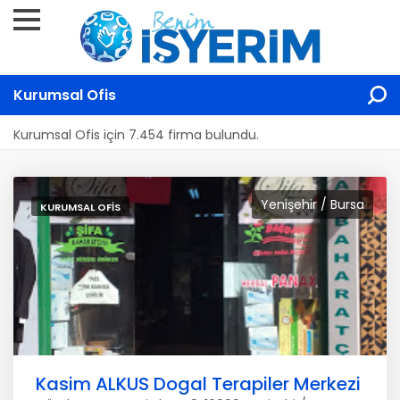
Kurumsal Ofis
Kurumsal Ofis için 7.454 firma bulundu.
Yenişehir / Bursa
KURUMSAL OFIS
Kasim ALKUS Dogal Terapiler Merkezi