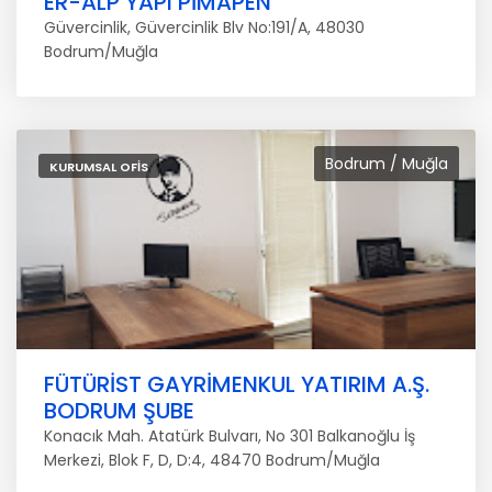
ER-ALP YAPI PİMAPEN
Güvercinlik, Güvercinlik Blv No:191/A, 48030
Bodrum/Muğla
Bodrum / Muğla
KURUMSAL OFIS
FÜTÜRİST GAYRİMENKUL YATIRIM A.Ş.
BODRUM ŞUBE
Konacık Mah. Atatürk Bulvarı, No 301 Balkanoğlu İş
Merkezi, Blok F, D, D:4, 48470 Bodrum/Muğla