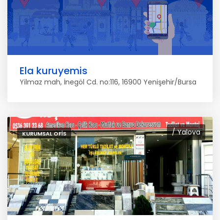
Ela kuruyemis
Yilmaz mah, İnegöl Cd. no:116, 16900 Yenişehir/Bursa
/ Yalova
KURUMSAL OFIS