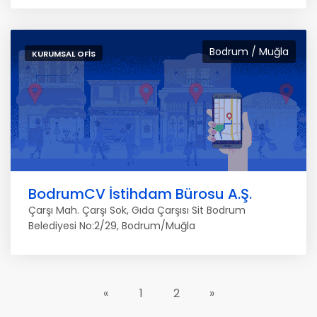
Bodrum / Muğla
KURUMSAL OFIS
BodrumCV İstihdam Bürosu A.Ş.
Çarşı Mah. Çarşı Sok, Gıda Çarşısı Sit Bodrum
Belediyesi No:2/29, Bodrum/Muğla
«
1
2
»