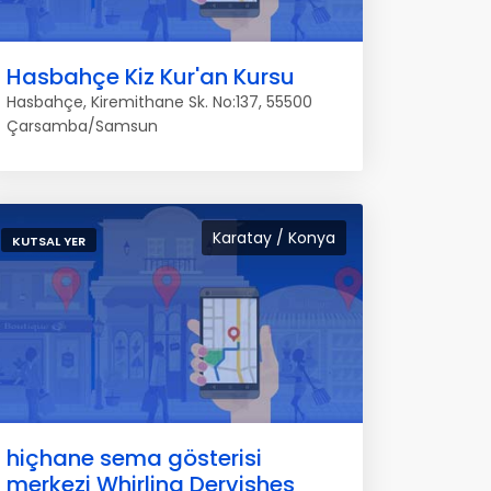
Hasbahçe Kiz Kur'an Kursu
Hasbahçe, Kiremithane Sk. No:137, 55500
Çarsamba/Samsun
Karatay / Konya
KUTSAL YER
hiçhane sema gösterisi
merkezi Whirling Dervishes