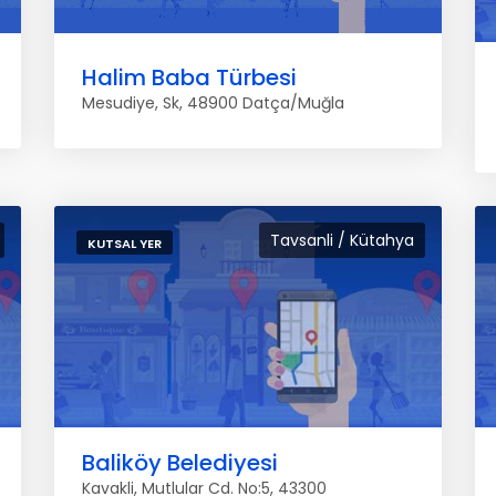
Halim Baba Türbesi
Mesudiye, Sk, 48900 Datça/Muğla
Tavsanli / Kütahya
KUTSAL YER
Baliköy Belediyesi
Kavakli, Mutlular Cd. No:5, 43300