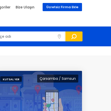
oriler
Bize Ulaşın
Ücretsiz Firma Ekle
Çarsamba / Samsun
KUTSAL YER