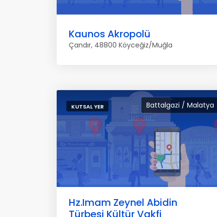
Kaunos Akropolü
Çandır, 48800 Köyceğiz/Muğla
Battalgazi / Malatya
KUTSAL YER
Hz.Imam Zeynel Abidin
Türbesi Kültür Vakfi