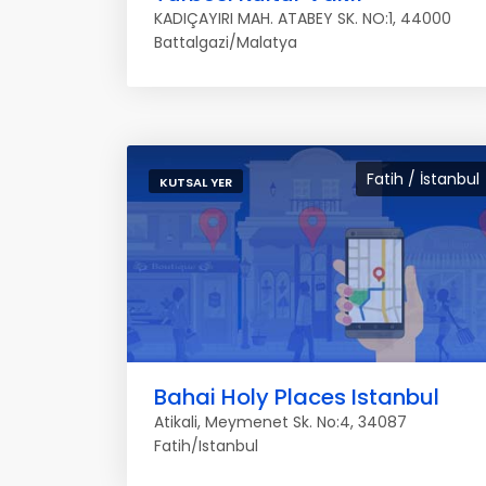
KADIÇAYIRI MAH. ATABEY SK. NO:1, 44000
Battalgazi/Malatya
Fatih / İstanbul
KUTSAL YER
Bahai Holy Places Istanbul
Atikali, Meymenet Sk. No:4, 34087
Fatih/Istanbul