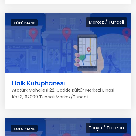
Merkez / Tunceli
KÜTÜPHANE
Halk Kütüphanesi
Atatürk Mahallesi 22. Cadde Kültür Merkezi Binasi
Kat.3, 62000 Tunceli Merkez/Tunceli
Tonya / Trabzon
KÜTÜPHANE