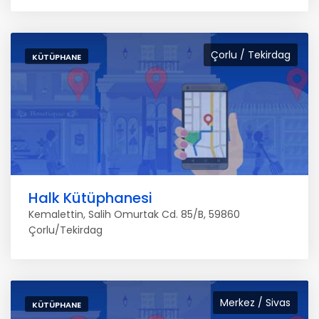
Çorlu / Tekirdag
KÜTÜPHANE
Halk Kütüphanesi
Kemalettin, Salih Omurtak Cd. 85/B, 59860
Çorlu/Tekirdag
Merkez / Sivas
KÜTÜPHANE