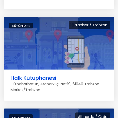
Ortahisar / Trabzon
KÜTÜPHANE
Halk Kütüphanesi
Gülbaharhatun, Atapark Içi No:29, 61040 Trabzon
Merkez/Trabzon
Altınordu / Ordu
KÜTÜPHANE