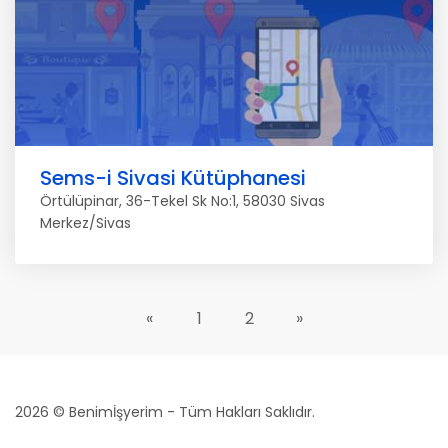
Sems-i Sivasi Kütüphanesi
Örtülüpinar, 36-Tekel Sk No:1, 58030 Sivas
Merkez/Sivas
«
1
2
»
2026 © Benimİşyerim - Tüm Hakları Saklıdır.