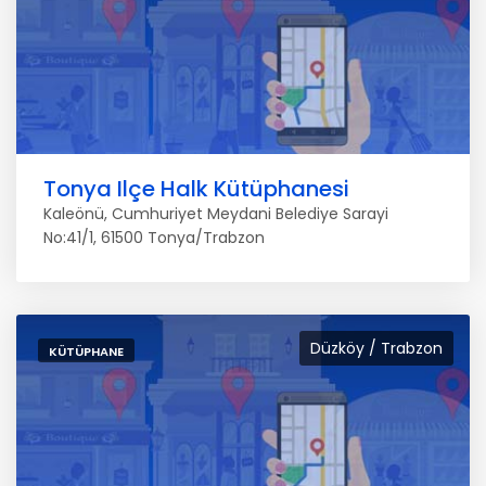
Tonya Ilçe Halk Kütüphanesi
Kaleönü, Cumhuriyet Meydani Belediye Sarayi
No:41/1, 61500 Tonya/Trabzon
Düzköy / Trabzon
KÜTÜPHANE