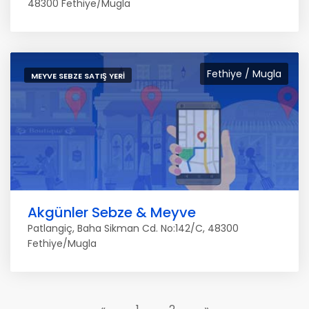
48300 Fethiye/Mugla
Fethiye / Mugla
MEYVE SEBZE SATIŞ YERI
Akgünler Sebze & Meyve
Patlangiç, Baha Sikman Cd. No:142/C, 48300
Fethiye/Mugla