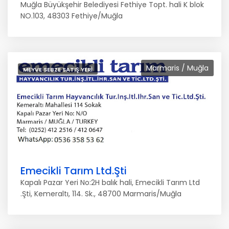
Muğla Büyükşehir Belediyesi Fethiye Topt. hali K blok
NO.103, 48303 Fethiye/Muğla
Marmaris / Muğla
MEYVE SEBZE SATIŞ YERI
Emecikli Tarım Ltd.Şti
Kapalı Pazar Yeri No:2H balık hali, Emecikli Tarım Ltd
.Şti, Kemeraltı, 114. Sk., 48700 Marmaris/Muğla