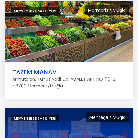
Marmaris / Muğla
MEYVE SEBZE SATIŞ YERI
TAZEM MANAV
Armutalan, Yunus Nadi Cd. ADALET APT NO. 116-B,
48700 Marmaris/Muğla
Menteşe / Muğla
MEYVE SEBZE SATIŞ YERI