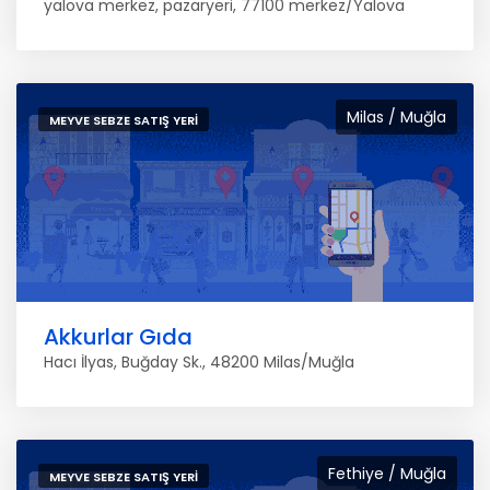
yalova merkez, pazaryeri, 77100 merkez/Yalova
Milas / Muğla
MEYVE SEBZE SATIŞ YERI
Akkurlar Gıda
Hacı İlyas, Buğday Sk., 48200 Milas/Muğla
Fethiye / Muğla
MEYVE SEBZE SATIŞ YERI