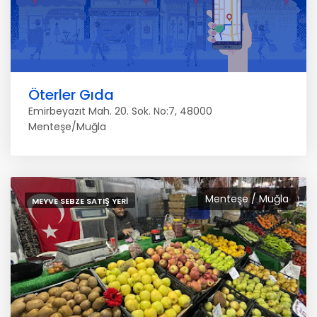
Öterler Gıda
Emirbeyazıt Mah. 20. Sok. No:7, 48000
Menteşe/Muğla
Menteşe / Muğla
MEYVE SEBZE SATIŞ YERI