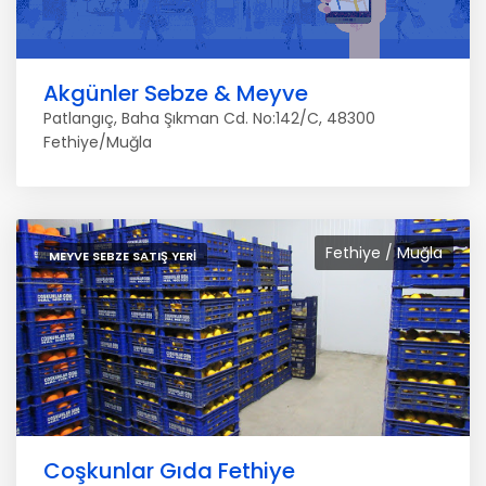
Akgünler Sebze & Meyve
Patlangıç, Baha Şıkman Cd. No:142/C, 48300
Fethiye/Muğla
Fethiye / Muğla
MEYVE SEBZE SATIŞ YERI
Coşkunlar Gıda Fethiye