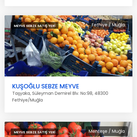
Fethiye / Muğla
MEYVE SEBZE SATIŞ YERI
KUŞOĞLU SEBZE MEYVE
Taşyaka, Süleyman Demirel Blv. No:98, 48300
Fethiye/Muğla
Menteşe / Muğla
MEYVE SEBZE SATIŞ YERI