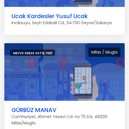
Ucak Kardesler Yusuf Ucak
Inciksuyu, Seyh Edabali Cd., 54700 Geyve/Sakarya
Milas / Mugla
MEYVE SEBZE SATIŞ YERI
GÜRBÜZ MANAV
Cumhuriyet, Ahmet Yesevi Cd. no:75 D:k, 48200
Milas/Mugla