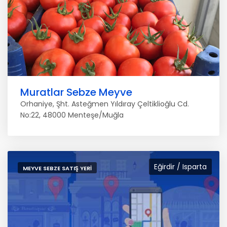
Muratlar Sebze Meyve
Orhaniye, Şht. Asteğmen Yıldıray Çeltiklioğlu Cd.
No:22, 48000 Menteşe/Muğla
Eğirdir / Isparta
MEYVE SEBZE SATIŞ YERI