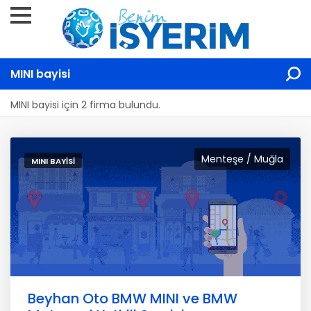
MINI bayisi
MINI bayisi için 2 firma bulundu.
Menteşe / Muğla
MINI BAYISI
Beyhan Oto BMW MINI ve BMW