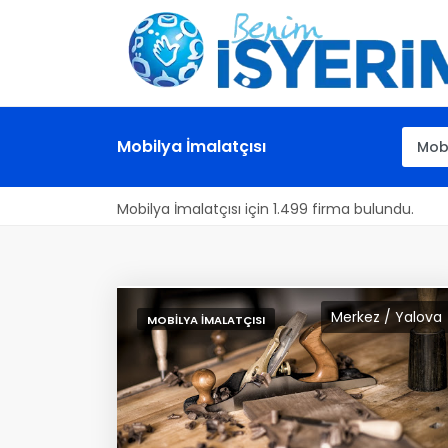
Mobilya İmalatçısı
Mobilya İmalatçısı için 1.499 firma bulundu.
Merkez / Yalova
MOBILYA İMALATÇISI