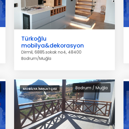
Türkoğlu
mobilya&dekorasyon
Dirmil, 6885.sokak no4, 48400
Bodrum/Muğla
Bodrum / Muğla
MOBILYA İMALATÇISI