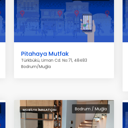
Pitahaya Mutfak
Türkbükü, Liman Cd. No:71, 48483
Bodrum/Muğla
Bodrum / Muğla
MOBILYA İMALATÇISI