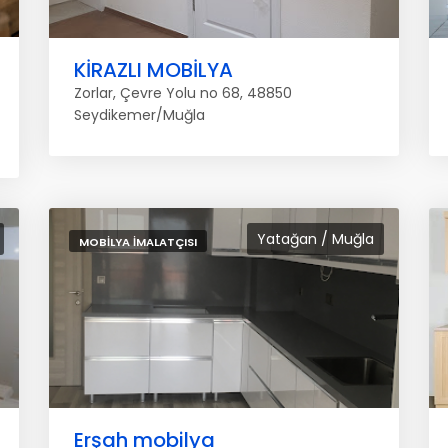
KİRAZLI MOBİLYA
Zorlar, Çevre Yolu no 68, 48850
Seydikemer/Muğla
Yatağan / Muğla
MOBILYA İMALATÇISI
Erşah mobilya