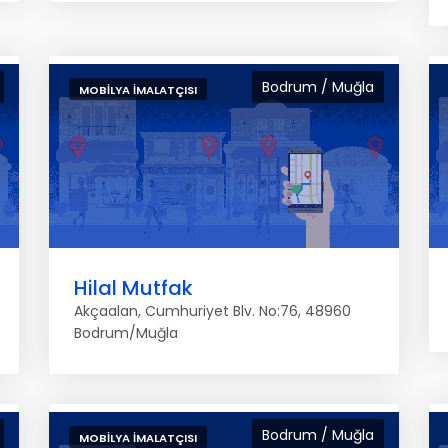
Bodrum / Muğla
MOBILYA İMALATÇISI
Hilal Mutfak
Akçaalan, Cumhuriyet Blv. No:76, 48960
Bodrum/Muğla
Bodrum / Muğla
MOBILYA İMALATÇISI