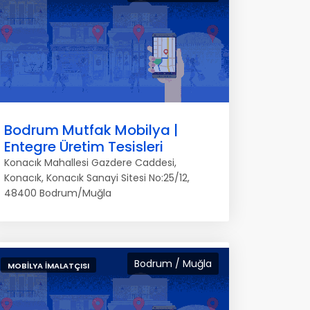
Bodrum Mutfak Mobilya |
Entegre Üretim Tesisleri
Konacık Mahallesi Gazdere Caddesi,
Konacık, Konacık Sanayi Sitesi No:25/12,
48400 Bodrum/Muğla
Bodrum / Muğla
MOBILYA İMALATÇISI