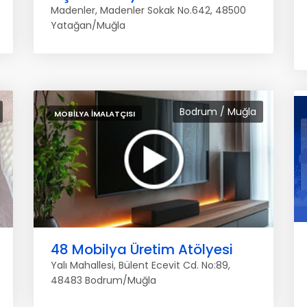
Madenler, Madenler Sokak No.642, 48500
Yatağan/Muğla
Bodrum / Muğla
MOBILYA İMALATÇISI
48 Mobilya Üretim Atölyesi
Yalı Mahallesi, Bülent Ecevit Cd. No:89,
48483 Bodrum/Muğla