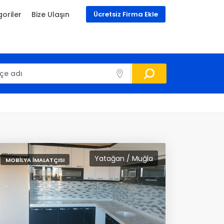
oriler
Bize Ulaşın
Ücretsiz Firma Ekle
Yatağan / Muğla
MOBILYA İMALATÇISI