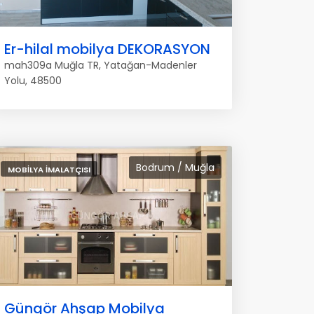
Er-hilal mobilya DEKORASYON
mah309a Muğla TR, Yatağan-Madenler
Yolu, 48500
Bodrum / Muğla
MOBILYA İMALATÇISI
Güngör Ahşap Mobilya