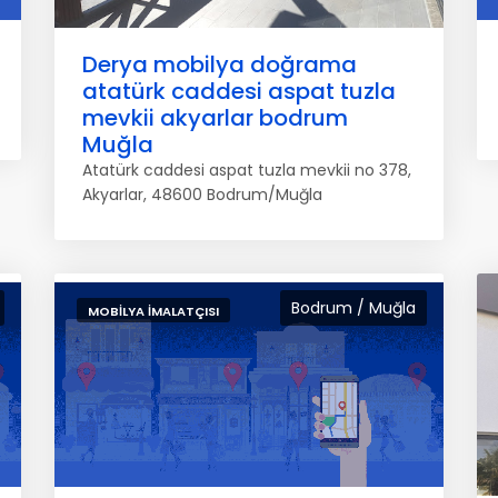
Derya mobilya doğrama
atatürk caddesi aspat tuzla
mevkii akyarlar bodrum
Muğla
Atatürk caddesi aspat tuzla mevkii no 378,
Akyarlar, 48600 Bodrum/Muğla
Bodrum / Muğla
MOBILYA İMALATÇISI