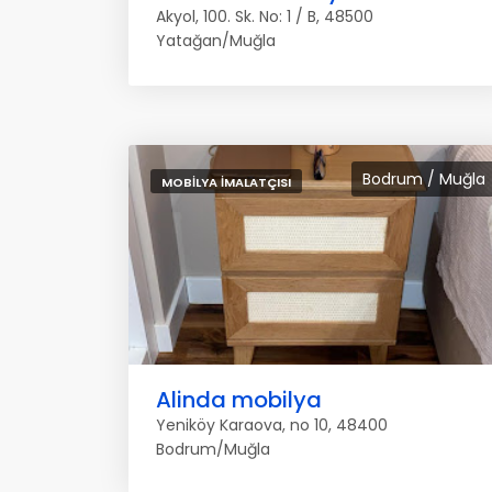
Akyol, 100. Sk. No: 1 / B, 48500
Yatağan/Muğla
Bodrum / Muğla
MOBILYA İMALATÇISI
Alinda mobilya
Yeniköy Karaova, no 10, 48400
Bodrum/Muğla