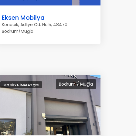
Eksen Mobilya
Konacık, Adliye Cd. No:5, 48470
Bodrum/Muğla
Bodrum / Muğla
MOBILYA İMALATÇISI