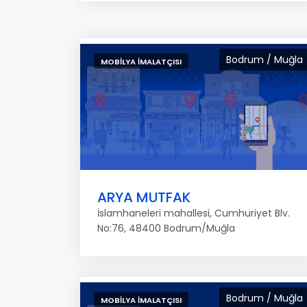
Bodrum / Muğla
MOBILYA İMALATÇISI
ARYA MUTFAK
İslamhaneleri mahallesi, Cumhuriyet Blv.
No:76, 48400 Bodrum/Muğla
Bodrum / Muğla
MOBILYA İMALATÇISI