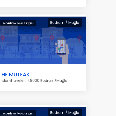
Bodrum / Muğla
MOBILYA İMALATÇISI
HF MUTFAK
İslamhaneleri, 48000 Bodrum/Muğla
Bodrum / Muğla
MOBILYA İMALATÇISI