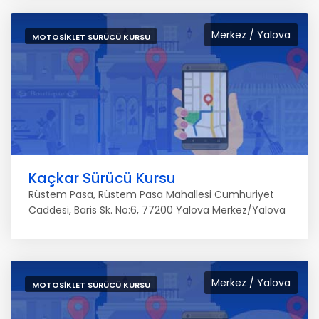
Merkez / Yalova
MOTOSIKLET SÜRÜCÜ KURSU
Kaçkar Sürücü Kursu
Rüstem Pasa, Rüstem Pasa Mahallesi Cumhuriyet
Caddesi, Baris Sk. No:6, 77200 Yalova Merkez/Yalova
Merkez / Yalova
MOTOSIKLET SÜRÜCÜ KURSU