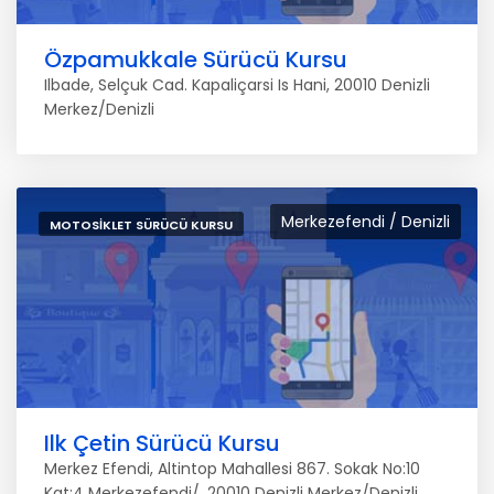
Özpamukkale Sürücü Kursu
Ilbade, Selçuk Cad. Kapaliçarsi Is Hani, 20010 Denizli
Merkez/Denizli
Merkezefendi / Denizli
MOTOSIKLET SÜRÜCÜ KURSU
Ilk Çetin Sürücü Kursu
Merkez Efendi, Altintop Mahallesi 867. Sokak No:10
Kat:4 Merkezefendi/, 20010 Denizli Merkez/Denizli