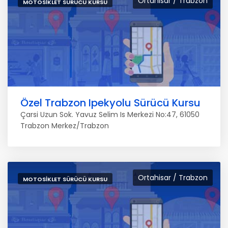
Ortahisar / Trabzon
MOTOSIKLET SÜRÜCÜ KURSU
Özel Trabzon Ipekyolu Sürücü Kursu
Çarsi Uzun Sok. Yavuz Selim Is Merkezi No:47, 61050
Trabzon Merkez/Trabzon
Ortahisar / Trabzon
MOTOSIKLET SÜRÜCÜ KURSU