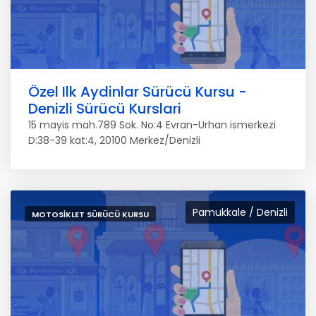
Özel Ilk Aydinlar Sürücü Kursu -
Denizli Sürücü Kurslari
15 mayis mah.789 Sok. No:4 Evran-Urhan ismerkezi
D:38-39 kat:4, 20100 Merkez/Denizli
Pamukkale / Denizli
MOTOSIKLET SÜRÜCÜ KURSU