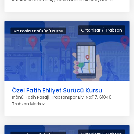
Ortahisar / Trabzon
MOTOSIKLET SÜRÜCÜ KURSU
Özel Fatih Ehliyet Sürücü Kursu
Inönü, Fatih Pasaji, Trabzonspor Blv. No:117, 61040
Trabzon Merkez