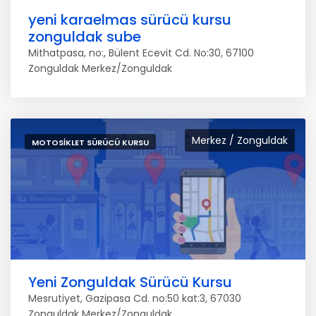
yeni karaelmas sürücü kursu
zonguldak sube
Mithatpasa, no:, Bülent Ecevit Cd. No:30, 67100
Zonguldak Merkez/Zonguldak
Merkez / Zonguldak
MOTOSIKLET SÜRÜCÜ KURSU
Yeni Zonguldak Sürücü Kursu
Mesrutiyet, Gazipasa Cd. no:50 kat:3, 67030
Zonguldak Merkez/Zonguldak