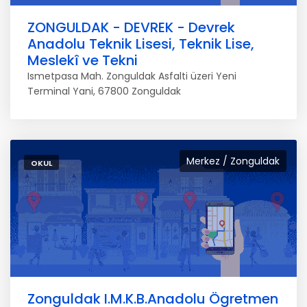
ZONGULDAK - DEVREK - Devrek
Anadolu Teknik Lisesi, Teknik Lise,
Meslekî ve Tekni
Ismetpasa Mah. Zonguldak Asfalti üzeri Yeni
Terminal Yani, 67800 Zonguldak
Merkez / Zonguldak
OKUL
Zonguldak I.M.K.B.Anadolu Ögretmen