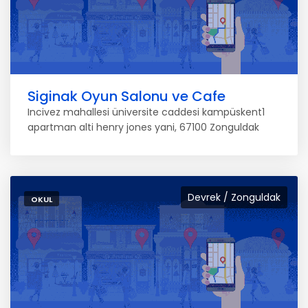
Siginak Oyun Salonu ve Cafe
Incivez mahallesi üniversite caddesi kampüskent1
apartman alti henry jones yani, 67100 Zonguldak
Devrek / Zonguldak
OKUL