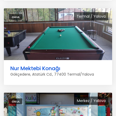
Termal / Yalova
OKUL
Nur Mektebi Konağı
Gökçedere, Atatürk Cd., 77400 Termal/Yalova
Merkez / Yalova
OKUL