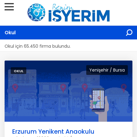
Okul
Okul için 65.450 firma bulundu.
Yenişehir / Bursa
OKUL
Erzurum Yenikent Anaokulu