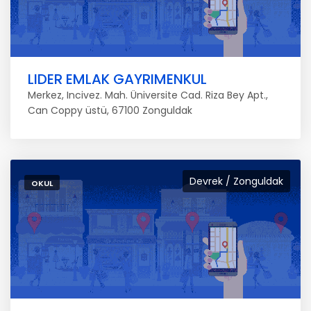
LIDER EMLAK GAYRIMENKUL
Merkez, Incivez. Mah. Üniversite Cad. Riza Bey Apt.,
Can Coppy üstü, 67100 Zonguldak
Devrek / Zonguldak
OKUL