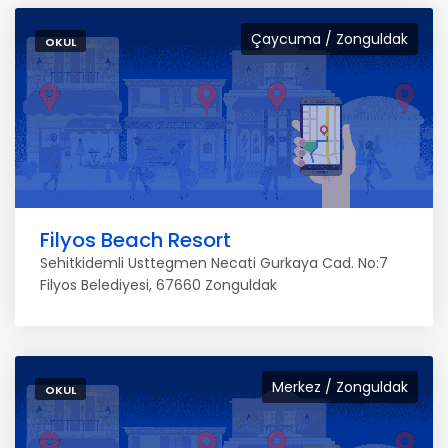
Çaycuma / Zonguldak
OKUL
Filyos Beach Resort
Sehitkidemli Usttegmen Necati Gurkaya Cad. No:7
Filyos Belediyesi, 67660 Zonguldak
Merkez / Zonguldak
OKUL