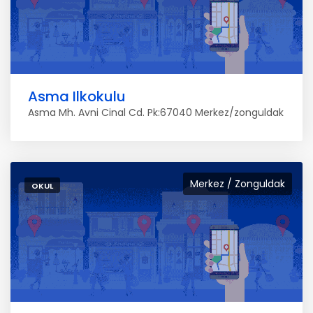
Asma Ilkokulu
Asma Mh. Avni Cinal Cd. Pk:67040 Merkez/zonguldak
Merkez / Zonguldak
OKUL