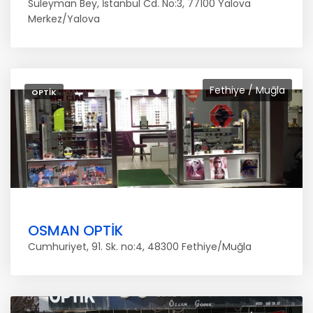
Süleyman Bey, İstanbul Cd. No:3, 77100 Yalova
Merkez/Yalova
Fethiye / Muğla
OPTIK
OSMAN OPTİK
Cumhuriyet, 91. Sk. no:4, 48300 Fethiye/Muğla