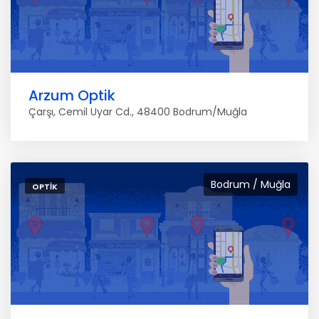
Arzum Optik
Çarşı, Cemil Uyar Cd., 48400 Bodrum/Muğla
Bodrum / Muğla
OPTIK