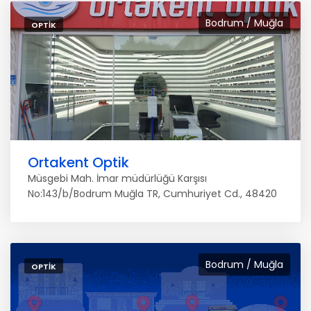
Bodrum / Muğla
OPTIK
Ortakent Optik
Müsgebi Mah. İmar müdürlüğü Karşısı
No:143/b/Bodrum Muğla TR, Cumhuriyet Cd., 48420
Bodrum / Muğla
OPTIK