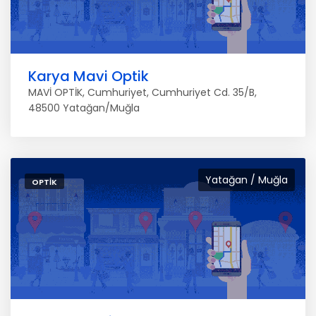
Karya Mavi Optik
MAVİ OPTİK, Cumhuriyet, Cumhuriyet Cd. 35/B,
48500 Yatağan/Muğla
Yatağan / Muğla
OPTIK