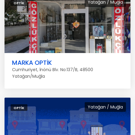
Yatağan / Muğla
OPTIK
MARKA OPTİK
Cumhuriyet, İnönü Blv. No:137/B, 48500
Yatağan/Muğla
Yatağan / Muğla
OPTIK