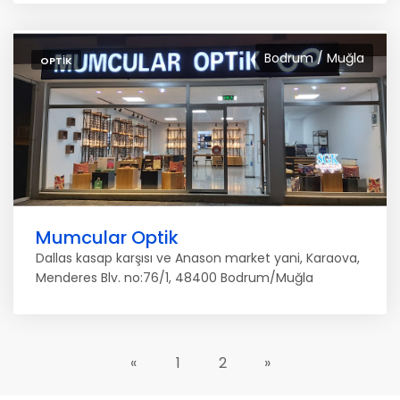
Bodrum / Muğla
OPTIK
Mumcular Optik
Dallas kasap karşısı ve Anason market yani, Karaova,
Menderes Blv. no:76/1, 48400 Bodrum/Muğla
«
1
2
»