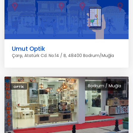
Umut Optik
Çarşı, Atatürk Cd. No:14 / B, 48400 Bodrum/Muğla
Bodrum / Muğla
OPTIK