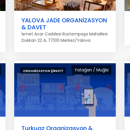
YALOVA JADE ORGANİZASYON
& DAVET
İsmet Acar Caddesi Rüstempaşa Mahallesi
Dükkan 22 A, 77100 Merkez/Yalova
Yatağan / Muğla
ORGANIZASYON ŞIRKETI
Turkuaz Organizasyon &