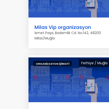
Milas Vip organizasyon
İsmet Paşa, Bademlik Cd. No:142, 48200
Milas/Muğla
Fethiye / Muğla
ORGANIZASYON ŞIRKETI