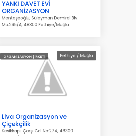
YANKI DAVET EVİ
ORGANİZASYON
Menteşeoğlu, Süleyman Demirel Blv.
Mo:295/A, 48300 Fethiye/Muğla
Fethiye / Muğla
ORGANIZASYON ŞIRKETI
Liva Organizasyon ve
Çiçekçilik
Kesikkapı, Çarşı Cd. No:274, 48300