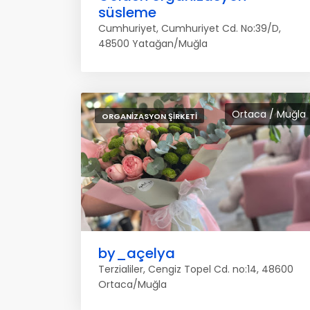
süsleme
Cumhuriyet, Cumhuriyet Cd. No:39/D,
48500 Yatağan/Muğla
Ortaca / Muğla
ORGANIZASYON ŞIRKETI
by_açelya
Terzialiler, Cengiz Topel Cd. no:14, 48600
Ortaca/Muğla