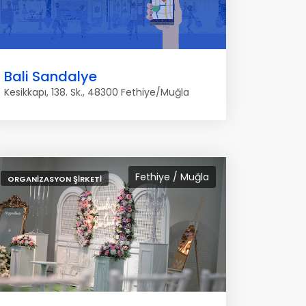
Bali Sandalye
Kesikkapı, 138. Sk., 48300 Fethiye/Muğla
Fethiye / Muğla
ORGANIZASYON ŞIRKETI