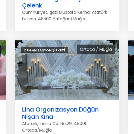
Çelenk
Cumhuriyet, gazi Mustafa Kemal Atatürk
bulvarı, 48500 Yatağan/Muğla
Ortaca / Muğla
ORGANIZASYON ŞIRKETI
Lina Organizasyon Düğün
Nişan Kına
Atatürk, İnönü Cd. No:29, 48000
Ortaca/Muğla