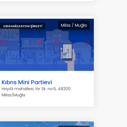
Milas / Muğla
ORGANIZASYON ŞIRKETI
Kıbrıs Mini Partievi
Hayıtlı mahallesi, Itır Sk. no:5, 48200
Milas/Muğla