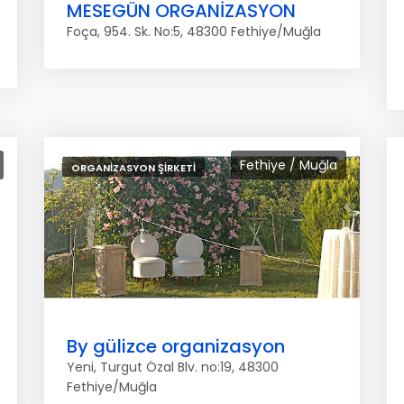
MESEGÜN ORGANİZASYON
Foça, 954. Sk. No:5, 48300 Fethiye/Muğla
Fethiye / Muğla
ORGANIZASYON ŞIRKETI
By gülizce organizasyon
Yeni, Turgut Özal Blv. no:19, 48300
Fethiye/Muğla