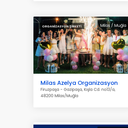
Milas / Muğla
ORGANIZASYON ŞIRKETI
Milas Azelya Organizasyon
Firuzpaşa - Gazipaşa, Kışla Cd. no13/a,
48200 Milas/Muğla