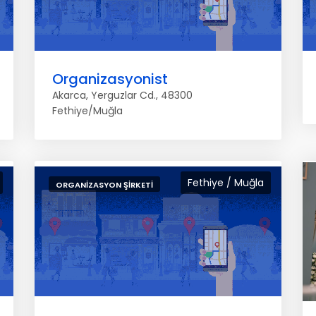
Organizasyonist
Akarca, Yerguzlar Cd., 48300
Fethiye/Muğla
Fethiye / Muğla
ORGANIZASYON ŞIRKETI