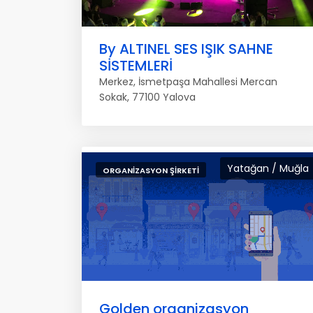
By ALTINEL SES IŞIK SAHNE
SİSTEMLERİ
Merkez, İsmetpaşa Mahallesi Mercan
Sokak, 77100 Yalova
Yatağan / Muğla
ORGANIZASYON ŞIRKETI
Golden organizasyon