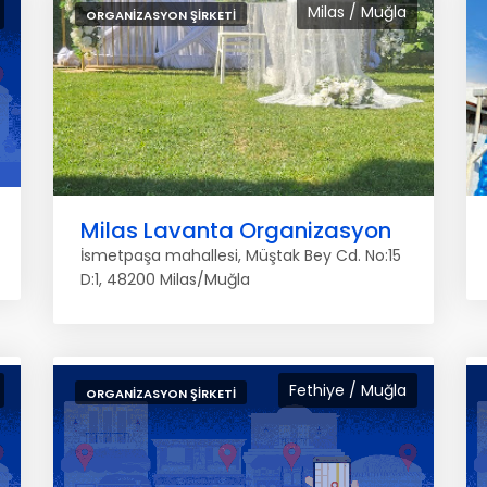
Milas / Muğla
ORGANIZASYON ŞIRKETI
Milas Lavanta Organizasyon
İsmetpaşa mahallesi, Müştak Bey Cd. No:15
D:1, 48200 Milas/Muğla
Fethiye / Muğla
ORGANIZASYON ŞIRKETI