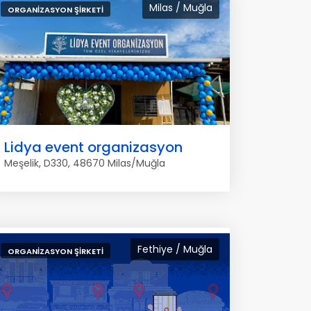
Milas / Muğla
ORGANIZASYON ŞIRKETI
Lidya event organizasyon
Meşelik, D330, 48670 Milas/Muğla
Fethiye / Muğla
ORGANIZASYON ŞIRKETI