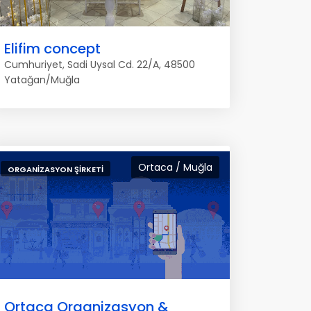
Elifim concept
Cumhuriyet, Sadi Uysal Cd. 22/A, 48500
Yatağan/Muğla
Ortaca / Muğla
ORGANIZASYON ŞIRKETI
Ortaca Organizasyon &