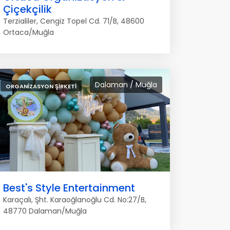
Çiçekçilik
Terzialiler, Cengiz Topel Cd. 71/B, 48600
Ortaca/Muğla
Dalaman / Muğla
ORGANIZASYON ŞIRKETI
Best's Style Entertainment
Karaçalı, Şht. Karaoğlanoğlu Cd. No:27/B,
48770 Dalaman/Muğla