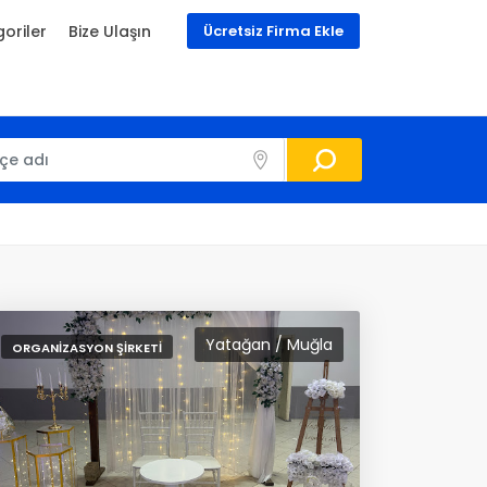
oriler
Bize Ulaşın
Ücretsiz Firma Ekle
Yatağan / Muğla
ORGANIZASYON ŞIRKETI