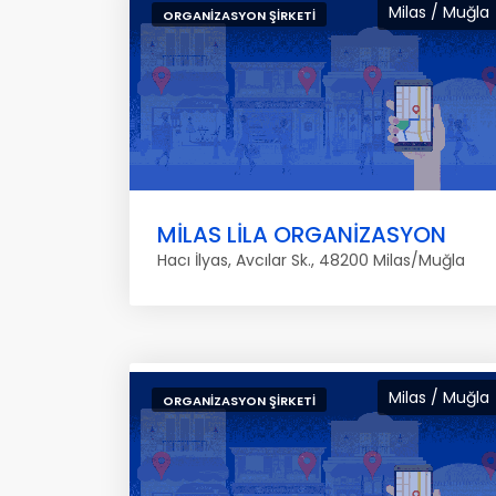
Milas / Muğla
ORGANIZASYON ŞIRKETI
MİLAS LİLA ORGANİZASYON
Hacı İlyas, Avcılar Sk., 48200 Milas/Muğla
Milas / Muğla
ORGANIZASYON ŞIRKETI