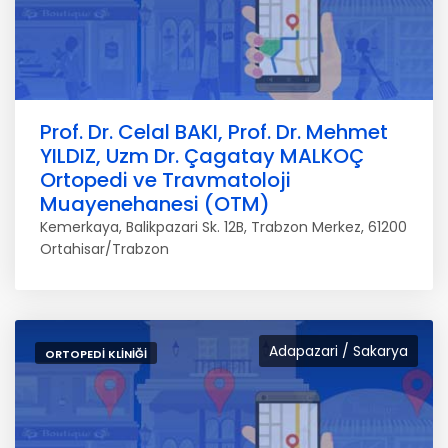
Prof. Dr. Celal BAKI, Prof. Dr. Mehmet
YILDIZ, Uzm Dr. Çagatay MALKOÇ
Ortopedi ve Travmatoloji
Muayenehanesi (OTM)
Kemerkaya, Balikpazari Sk. 12B, Trabzon Merkez, 61200
Ortahisar/Trabzon
Adapazari / Sakarya
ORTOPEDI KLINIĞI