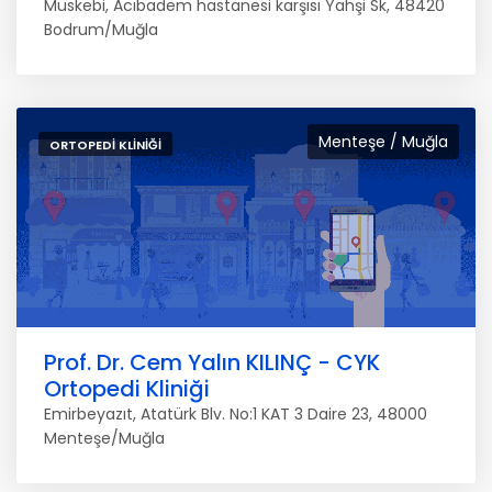
Müskebi, Acıbadem hastanesi karşısı Yahşi Sk, 48420
Bodrum/Muğla
Menteşe / Muğla
ORTOPEDI KLINIĞI
Prof. Dr. Cem Yalın KILINÇ - CYK
Ortopedi Kliniği
Emirbeyazıt, Atatürk Blv. No:1 KAT 3 Daire 23, 48000
Menteşe/Muğla