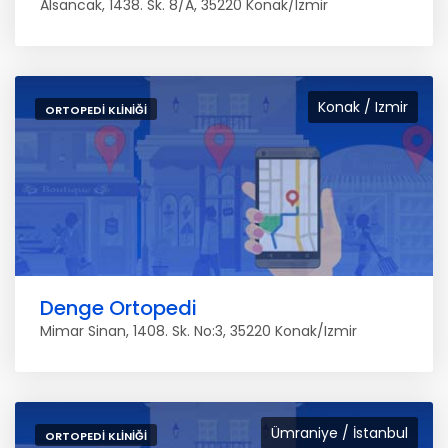
Alsancak, 1438. Sk. 8/A, 35220 Konak/Izmir
Konak / Izmir
ORTOPEDI KLINIĞI
Denge Ortopedi
Mimar Sinan, 1408. Sk. No:3, 35220 Konak/Izmir
Ümraniye / İstanbul
ORTOPEDI KLINIĞI