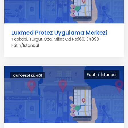
Luxmed Protez Uygulama Merkezi
Topkapi, Turgut Özal Millet Cd No:160, 34093
Fatih/Istanbul
Fatih / İstanbul
ORTOPEDI KLINIĞI