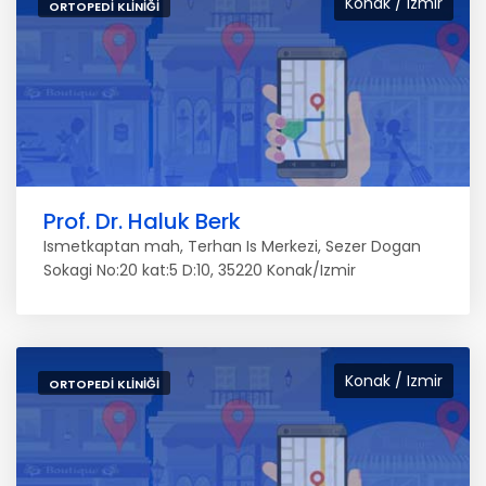
Konak / Izmir
ORTOPEDI KLINIĞI
Prof. Dr. Haluk Berk
Ismetkaptan mah, Terhan Is Merkezi, Sezer Dogan
Sokagi No:20 kat:5 D:10, 35220 Konak/Izmir
Konak / Izmir
ORTOPEDI KLINIĞI