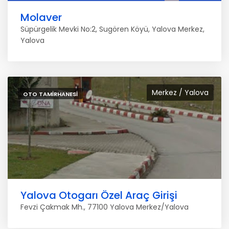
Molaver
Süpürgelik Mevki No:2, Sugören Köyü, Yalova Merkez,
Yalova
Merkez / Yalova
OTO TAMIRHANESI
Yalova Otogarı Özel Araç Girişi
Fevzi Çakmak Mh., 77100 Yalova Merkez/Yalova