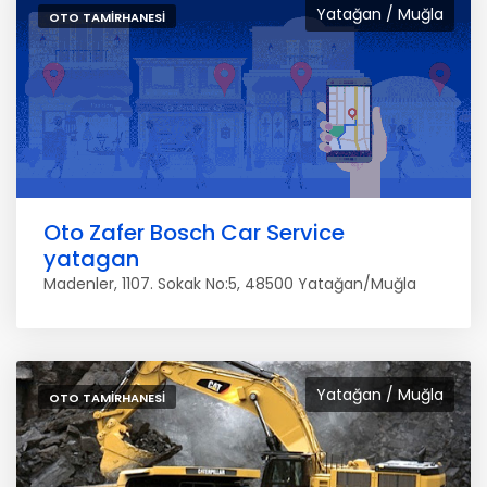
Yatağan / Muğla
OTO TAMIRHANESI
Oto Zafer Bosch Car Service
yatagan
Madenler, 1107. Sokak No:5, 48500 Yatağan/Muğla
Yatağan / Muğla
OTO TAMIRHANESI