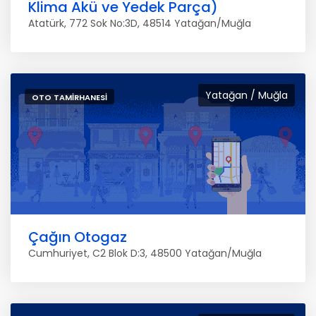
Klima Akü ve Yedek Parça)
Atatürk, 772 Sok No:3D, 48514 Yatağan/Muğla
Yatağan / Muğla
OTO TAMIRHANESI
Çağın Otogaz
Cumhuriyet, C2 Blok D:3, 48500 Yatağan/Muğla