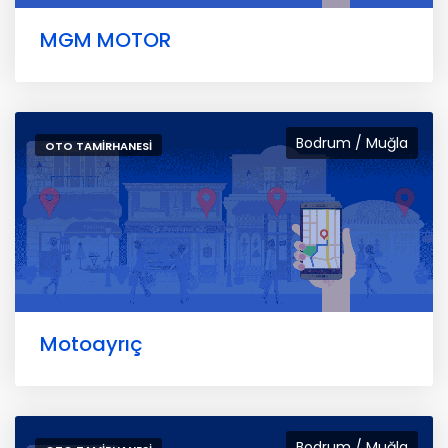
MGM MOTOR
Bodrum / Muğla
OTO TAMIRHANESI
Motoayrıç
Bodrum / Muğla