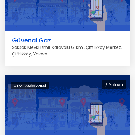
Güvenal Gaz
Saksak Mevki Izmit Karayolu 6. Km., Çiftlikköy Merkez,
Çiftlikköy, Yalova
/ Yalova
OTO TAMIRHANESI