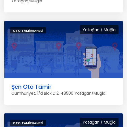
Yatağan/Muğla
Yatağan / Muğla
OTO TAMIRHANESI
Şen Oto Tamir
Cumhuriyet, 1/d Blok D:2, 48500 Yatağan/Muğla
Yatağan / Muğla
OTO TAMIRHANESI