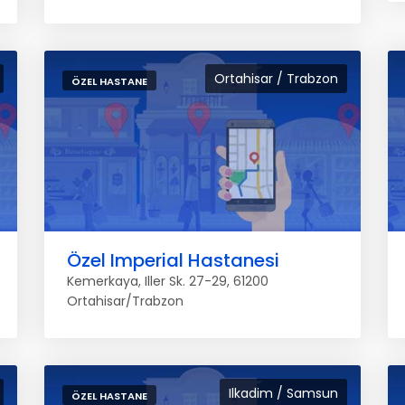
Ortahisar / Trabzon
ÖZEL HASTANE
Özel Imperial Hastanesi
Kemerkaya, Iller Sk. 27-29, 61200
Ortahisar/Trabzon
Ilkadim / Samsun
ÖZEL HASTANE