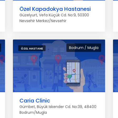
Özel Kapadokya Hastanesi
Güzelyurt, Vefa Küçük Cd. No:9, 50300
Nevsehir Merkez/Nevsehir
Bodrum / Mugla
ÖZEL HASTANE
Caria Clinic
Gümbet, Büyük Iskender Cd. No:39, 48400
Bodrum/Mugla