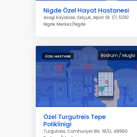
Nigde Özel Hayat Hastanesi
Asagi Kayabasi, Selçuk, Alpat Sk. 1/1, 51310
Nigde Merkez/Nigde
Bodrum / Mugla
ÖZEL HASTANE
Özel Turgutreis Tepe
Poliklinigi
Turgutreis, Cumhuriyet Blv. 18/D, 48960