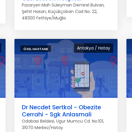
Pazaryeri Mah Süleyman Demirel Bulvarı,
Şehit Hasan, Küçükçoban Cad No: 22,
48300 Fethiye/Muğla
Antakya / Hatay
ÖZEL HASTANE
Dr Necdet Sertkol - Obezite
Cerrahi - Sgk Anlasmali
Odabasi Beldesi, Ugur Mumcu Cd. No:101,
31070 Merkez/Hatay