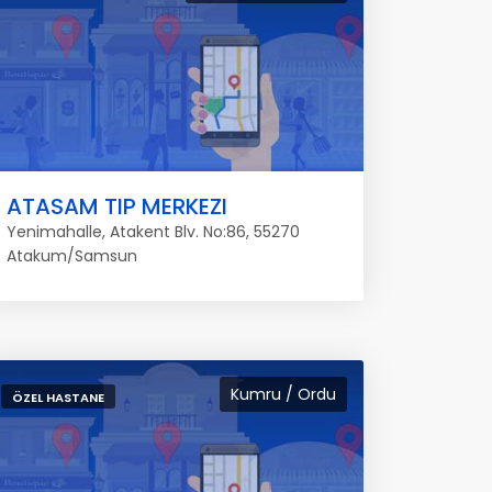
ATASAM TIP MERKEZI
Yenimahalle, Atakent Blv. No:86, 55270
Atakum/Samsun
Kumru / Ordu
ÖZEL HASTANE