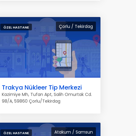
Çorlu / Tekirdag
ÖZEL HASTANE
Trakya Nükleer Tip Merkezi
Kazimiye Mh, Tufan Apt, Salih Omurtak Cd.
98/A, 59860 Çorlu/Tekirdag
Atakum / Samsun
ÖZEL HASTANE