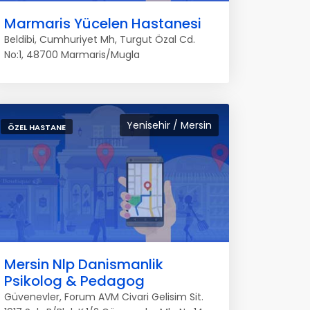
Marmaris Yücelen Hastanesi
Beldibi, Cumhuriyet Mh, Turgut Özal Cd.
No:1, 48700 Marmaris/Mugla
Yenisehir / Mersin
ÖZEL HASTANE
Mersin Nlp Danismanlik
Psikolog & Pedagog
Güvenevler, Forum AVM Civari Gelisim Sit.