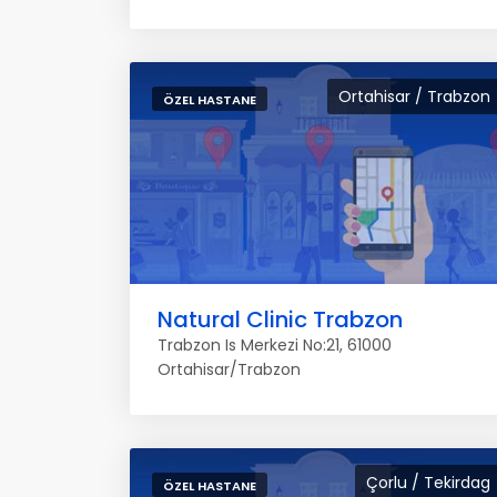
Ortahisar / Trabzon
ÖZEL HASTANE
Natural Clinic Trabzon
Trabzon Is Merkezi No:21, 61000
Ortahisar/Trabzon
Çorlu / Tekirdag
ÖZEL HASTANE