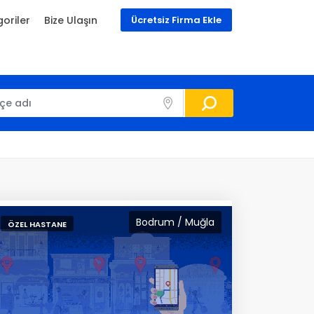
oriler
Bize Ulaşın
Ücretsiz Firma Ekle
Bodrum / Muğla
ÖZEL HASTANE