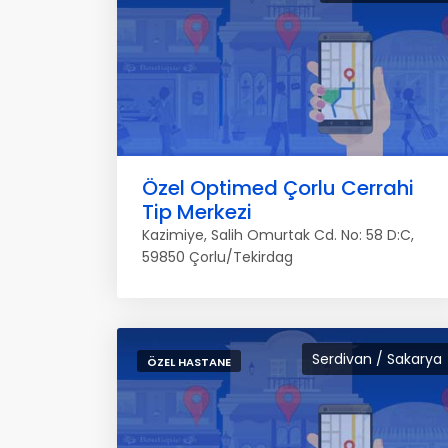
Özel Optimed Çorlu Cerrahi
Tip Merkezi
Kazimiye, Salih Omurtak Cd. No: 58 D:C,
59850 Çorlu/Tekirdag
Serdivan / Sakarya
ÖZEL HASTANE