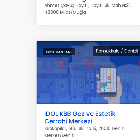
Ahmet Çavuş Hayıtlı, Hayıtlı Sk. Mah N:21,
48000 Milas/Muğla
Pamukkale / Denizli
ÖZEL HASTANE
IDOL KBB Göz ve Estetik
Cerrahi Merkezi
Sirakapilar, 506. Sk. no 15, 20010 Denizli
Merkez/Denizli