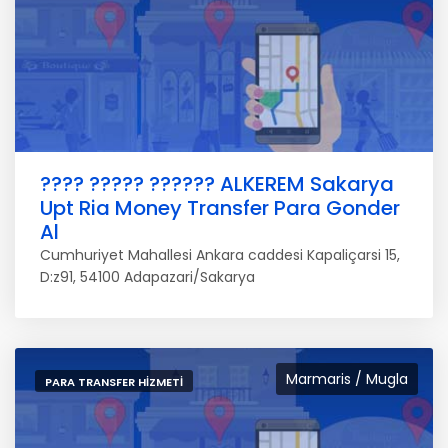
???? ????? ?????? ALKEREM Sakarya
Upt Ria Money Transfer Para Gonder
Al
Cumhuriyet Mahallesi Ankara caddesi Kapaliçarsi 15,
D:z91, 54100 Adapazari/Sakarya
Marmaris / Mugla
PARA TRANSFER HIZMETI