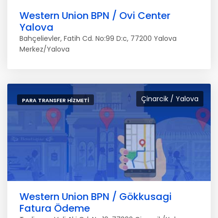
Western Union BPN / Ovi Center
Yalova
Bahçelievler, Fatih Cd. No:99 D:c, 77200 Yalova
Merkez/Yalova
Çinarcik / Yalova
PARA TRANSFER HIZMETI
Western Union BPN / Gökkusagi
Fatura Ödeme