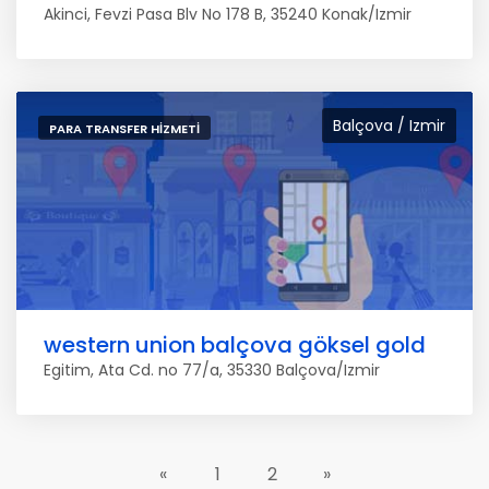
Akinci, Fevzi Pasa Blv No 178 B, 35240 Konak/Izmir
Balçova / Izmir
PARA TRANSFER HIZMETI
western union balçova göksel gold
Egitim, Ata Cd. no 77/a, 35330 Balçova/Izmir
«
1
2
»