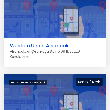
Western Union Alsancak
Alsancak, Ali Çetinkaya Blv no:69 B, 35220
Konak/Izmir
Konak / Izmir
PARA TRANSFER HIZMETI