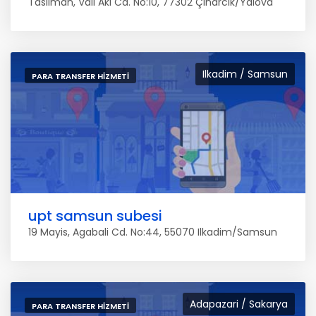
Tasliman, Vali Aki Cd. No:10, 77302 Çinarcik/Yalova
Ilkadim / Samsun
PARA TRANSFER HIZMETI
upt samsun subesi
19 Mayis, Agabali Cd. No:44, 55070 Ilkadim/Samsun
Adapazari / Sakarya
PARA TRANSFER HIZMETI