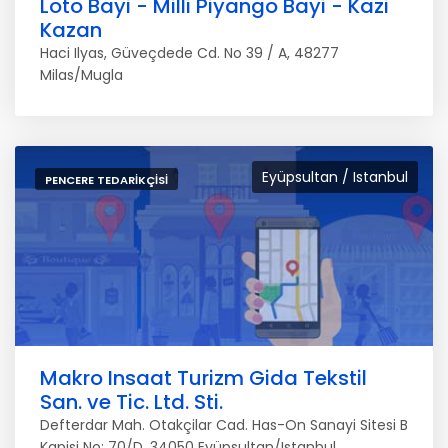
Loto Bayi - Milli Piyango Bayi - Kazi
Kazan
Haci Ilyas, Güveçdede Cd. No 39 / A, 48277
Milas/Mugla
Eyüpsultan / Istanbul
PENCERE TEDARIKÇISI
Makro Insaat Turizm Gida Tekstil
San. ve Tic. Ltd. Sti.
Defterdar Mah. Otakçilar Cad. Has-On Sanayi Sitesi B
Kapisi No: 70/D, 34050 Eyüpsultan/Istanbul