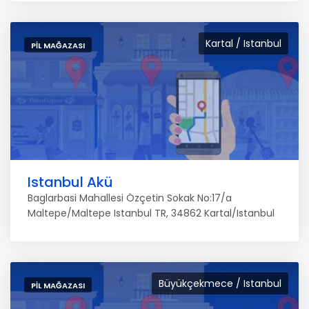
Kartal / Istanbul
PIL MAĞAZASI
Istanbul Akü
Baglarbasi Mahallesi Özçetin Sokak No:17/a
Maltepe/Maltepe Istanbul TR, 34862 Kartal/Istanbul
Büyükçekmece / Istanbul
PIL MAĞAZASI