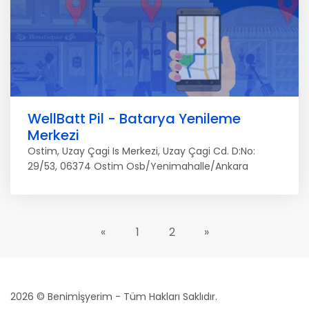
WellBatt Pil - Batarya Yenileme
Merkezi
Ostim, Uzay Çagi Is Merkezi, Uzay Çagi Cd. D:No:
29/53, 06374 Ostim Osb/Yenimahalle/Ankara
«
1
2
»
2026 © Benimİşyerim - Tüm Hakları Saklıdır.