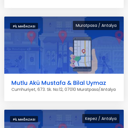
Muratpasa / Antalya
PIL MAĞAZASI
Mutlu Akü Mustafa & Bilal Uymaz
Cumhuriyet, 673. Sk. No:12, 07010 Muratpasa/Antalya
Kepez / Antalya
PIL MAĞAZASI