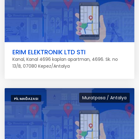
ERIM ELEKTRONIK LTD STI
Kanal, Kanal 4696 kaplan apartman, 4696. Sk. no
13/B, 07080 Kepez/Antalya
Muratpasa / Antalya
PIL MAĞAZASI