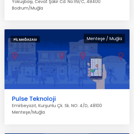
Yokuşbaşı, Cevat Şakir Cd. No:119/C, 48400
Bodrum/Muğla
Menteşe / Muğla
PIL MAĞAZASI
Pulse Teknoloji
Emirbeyazıt, Kurşunlu Çk. Sk. NO: 4/D, 48100
Menteşe/Muğla