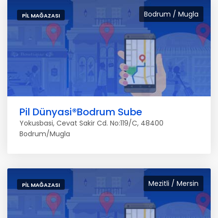
Bodrum / Mugla
PIL MAĞAZASI
Pil Dünyasi®Bodrum Sube
Yokusbasi, Cevat Sakir Cd. No:119/C, 48400
Bodrum/Mugla
Mezitli / Mersin
PIL MAĞAZASI