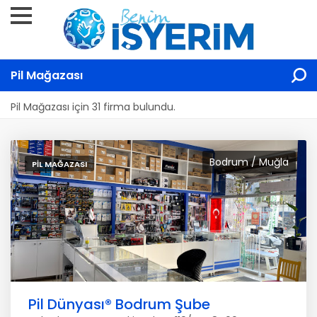
Pil Mağazası
Pil Mağazası için 31 firma bulundu.
Bodrum / Muğla
PIL MAĞAZASI
Pil Dünyası®️ Bodrum Şube