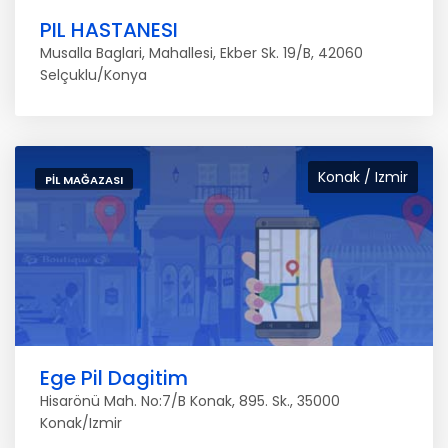
PIL HASTANESI
Musalla Baglari, Mahallesi, Ekber Sk. 19/B, 42060
Selçuklu/Konya
Konak / Izmir
PIL MAĞAZASI
Ege Pil Dagitim
Hisarönü Mah. No:7/B Konak, 895. Sk., 35000
Konak/Izmir