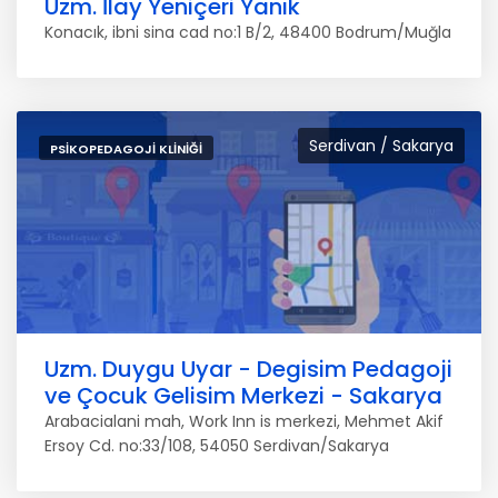
Uzm. İlay Yeniçeri Yanık
Konacık, ibni sina cad no:1 B/2, 48400 Bodrum/Muğla
Serdivan / Sakarya
PSIKOPEDAGOJI KLINIĞI
Uzm. Duygu Uyar - Degisim Pedagoji
ve Çocuk Gelisim Merkezi - Sakarya
Arabacialani mah, Work Inn is merkezi, Mehmet Akif
Ersoy Cd. no:33/108, 54050 Serdivan/Sakarya