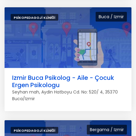
Buca / Izmir
PSIKOPEDAGOJI KLINIĞI
Izmir Buca Psikolog - Aile - Çocuk
Ergen Psikologu
Seyhan mah, Aydin Hatboyu Cd. No: 520/ 4, 35370
Buca/Izmir
Bergama / Izmir
PSIKOPEDAGOJI KLINIĞI