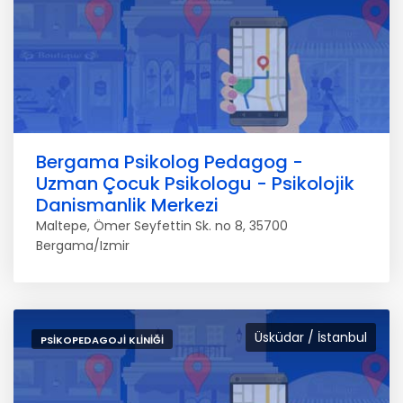
Bergama Psikolog Pedagog -
Uzman Çocuk Psikologu - Psikolojik
Danismanlik Merkezi
Maltepe, Ömer Seyfettin Sk. no 8, 35700
Bergama/Izmir
Üsküdar / İstanbul
PSIKOPEDAGOJI KLINIĞI