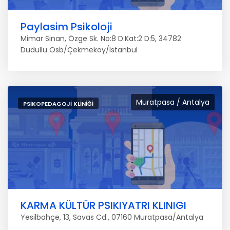
Paylasim Psikoloji
Mimar Sinan, Özge Sk. No:8 D:Kat:2 D:5, 34782
Dudullu Osb/Çekmeköy/Istanbul
Muratpasa / Antalya
PSIKOPEDAGOJI KLINIĞI
KARMA KÜLTÜR PSIKIYATRI KLINIGI
Yesilbahçe, 13, Savas Cd., 07160 Muratpasa/Antalya