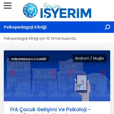
Psikopedagoji Kliniği
Psikopedagoji Kliniği için 10 firma bulundu.
Bodrum / Muğla
PSIKOPEDAGOJI KLINIĞI
İYA Çocuk Gelişimi Ve Psikoloji -