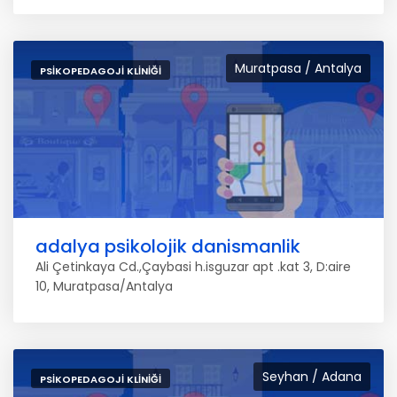
Muratpasa / Antalya
PSIKOPEDAGOJI KLINIĞI
adalya psikolojik danismanlik
Ali Çetinkaya Cd.,Çaybasi h.isguzar apt .kat 3, D:aire
10, Muratpasa/Antalya
Seyhan / Adana
PSIKOPEDAGOJI KLINIĞI