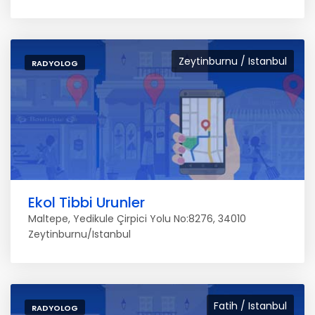
Zeytinburnu / Istanbul
RADYOLOG
Ekol Tibbi Urunler
Maltepe, Yedikule Çirpici Yolu No:8276, 34010
Zeytinburnu/Istanbul
Fatih / Istanbul
RADYOLOG