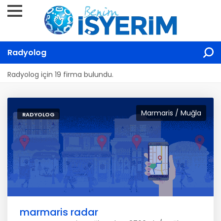
Radyolog
Radyolog için 19 firma bulundu.
Marmaris / Muğla
RADYOLOG
marmaris radar