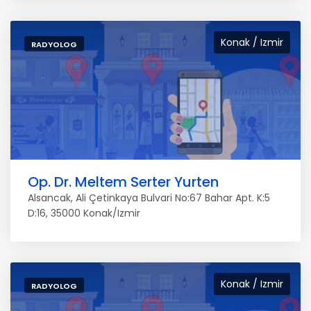
Konak / Izmir
RADYOLOG
Op. Dr. Meltem Serter Yurten
Alsancak, Ali Çetinkaya Bulvari No:67 Bahar Apt. K:5
D:16, 35000 Konak/Izmir
Konak / Izmir
RADYOLOG