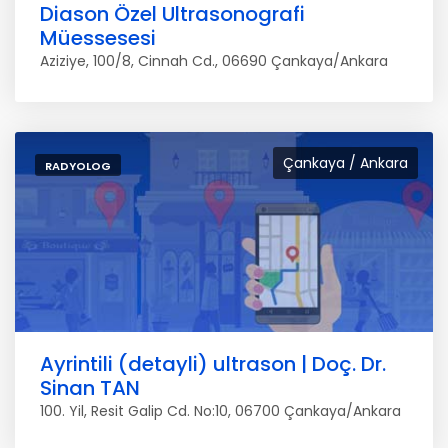
Diason Özel Ultrasonografi
Müessesesi
Aziziye, 100/8, Cinnah Cd., 06690 Çankaya/Ankara
Çankaya / Ankara
RADYOLOG
Ayrintili (detayli) ultrason | Doç. Dr.
Sinan TAN
100. Yil, Resit Galip Cd. No:10, 06700 Çankaya/Ankara