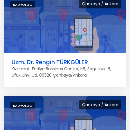
Çankaya / Ankara
RADYOLOG
Uzm. Dr. Rengin TÜRKGÜLER
Kizilirmak, Farilya Bussines Center, 56, Sögütözü 8,
Ufuk Ünv. Cd, 06520 Çankaya/Ankara
Çankaya / Ankara
RADYOLOG