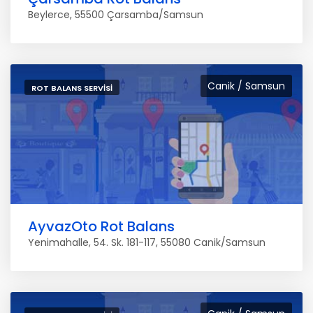
Beylerce, 55500 Çarsamba/Samsun
Canik / Samsun
ROT BALANS SERVISI
AyvazOto Rot Balans
Yenimahalle, 54. Sk. 181-117, 55080 Canik/Samsun