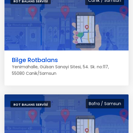
Canik / Samsun
ROT BALANS SERVISI
Bilge Rotbalans
Yenimahalle, Gülsan Sanayi Sitesi, 54. Sk. no:117,
55080 Canik/Samsun
Bafra / Samsun
ROT BALANS SERVISI