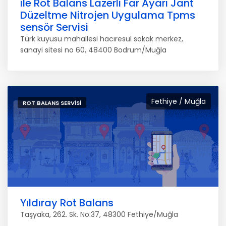
ile Rot Balans Lazerli Far Ayarı Jant
Düzeltme Nitrojen Uygulama Tpms
sensör Servisi
Türk kuyusu mahallesi hacıresul sokak merkez,
sanayi sitesi no 60, 48400 Bodrum/Muğla
Fethiye / Muğla
ROT BALANS SERVISI
Yıldıray Rot Balans
Taşyaka, 262. Sk. No:37, 48300 Fethiye/Muğla