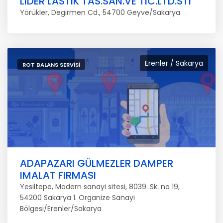
LIDER LASTIK TAS.SAN.VE TIC.LTD.STI
Yörükler, Degirmen Cd., 54700 Geyve/Sakarya
Erenler / Sakarya
ROT BALANS SERVISI
ADAPAZARI GÜLMEZLER DAMPER
IMALAT FIRMASI
Yesiltepe, Modern sanayi sitesi, 8039. Sk. no 19,
54200 Sakarya 1. Organize Sanayi
Bölgesi/Erenler/Sakarya