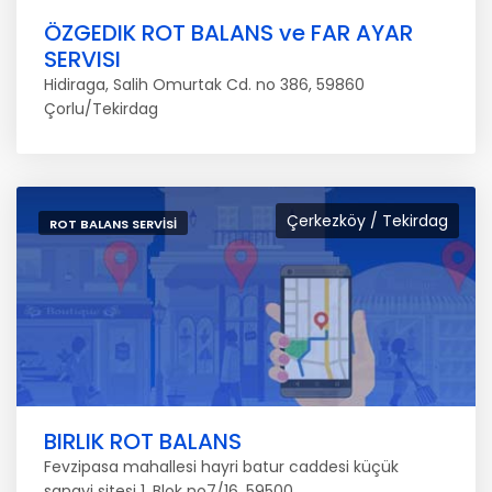
ÖZGEDIK ROT BALANS ve FAR AYAR
SERVISI
Hidiraga, Salih Omurtak Cd. no 386, 59860
Çorlu/Tekirdag
Çerkezköy / Tekirdag
ROT BALANS SERVISI
BIRLIK ROT BALANS
Fevzipasa mahallesi hayri batur caddesi küçük
sanayi sitesi 1. Blok no7/16, 59500