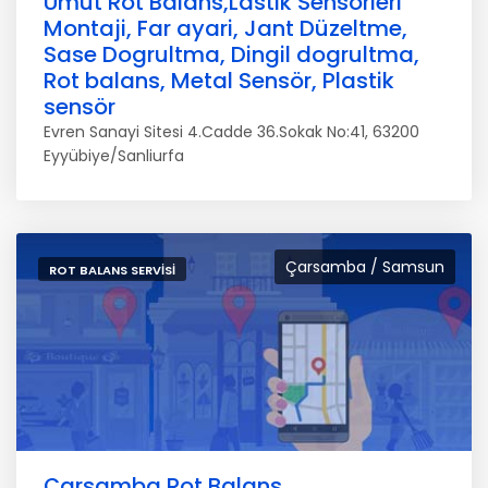
Umut Rot Balans,Lastik Sensörleri
Montaji, Far ayari, Jant Düzeltme,
Sase Dogrultma, Dingil dogrultma,
Rot balans, Metal Sensör, Plastik
sensör
Evren Sanayi Sitesi 4.Cadde 36.Sokak No:41, 63200
Eyyübiye/Sanliurfa
Çarsamba / Samsun
ROT BALANS SERVISI
Çarsamba Rot Balans