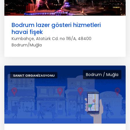
Bodrum lazer gösteri hizmetleri
havai fişek
Kumbahçe, Atatürk Cd. no 116/A, 48400
Bodrum/Muğla
Bodrum / Muğla
SANAT ORGANIZASYONU