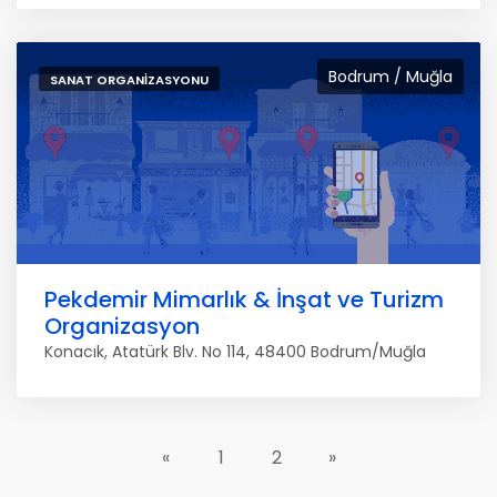
Bodrum / Muğla
SANAT ORGANIZASYONU
Pekdemir Mimarlık & İnşat ve Turizm
Organizasyon
Konacık, Atatürk Blv. No 114, 48400 Bodrum/Muğla
«
1
2
»