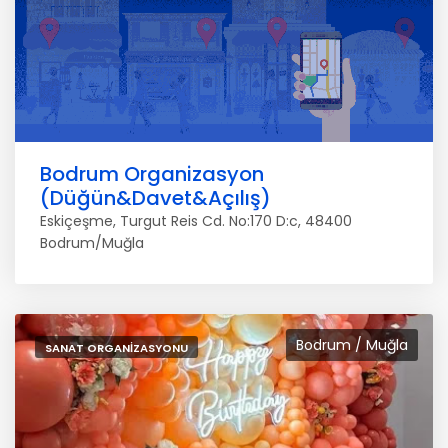
Bodrum Organizasyon
(Düğün&Davet&Açılış)
Eskiçeşme, Turgut Reis Cd. No:170 D:c, 48400
Bodrum/Muğla
Bodrum / Muğla
SANAT ORGANIZASYONU