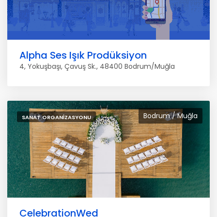
Alpha Ses Işık Prodüksiyon
4, Yokuşbaşı, Çavuş Sk., 48400 Bodrum/Muğla
Bodrum / Muğla
SANAT ORGANIZASYONU
CelebrationWed