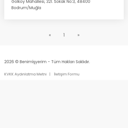
Gölköy Mahallesi, 321. Sokak No:3, 48400
Bodrum/Muğla
«
1
»
2026 © Benimİşyerim - Tüm Hakları Saklıdır.
KVKK Aydınlatma Metni
İletişim Formu