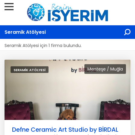
Seramik Atölyesi
Seramik Atölyesi için 1 firma bulundu.
Menteşe / Muğla
SERAMIK ATÖLYESI
Defne Ceramic Art Studio by BİRDAL