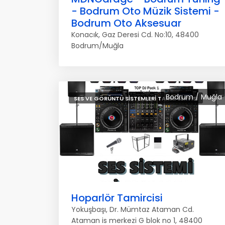
- Bodrum Oto Müzik Sistemi -
Bodrum Oto Aksesuar
Konacık, Gaz Deresi Cd. No:10, 48400
Bodrum/Muğla
Bodrum / Muğla
SES VE GÖRÜNTÜ SISTEMLERI TAMIR SERVISI
Hoparlör Tamircisi
Yokuşbaşı, Dr. Mümtaz Ataman Cd.
Ataman is merkezi G blok no 1, 48400