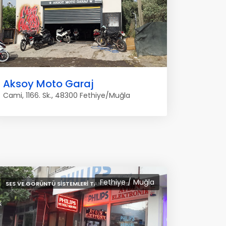
Aksoy Moto Garaj
Cami, 1166. Sk., 48300 Fethiye/Muğla
Fethiye / Muğla
SES VE GÖRÜNTÜ SISTEMLERI TAMIR SERVISI