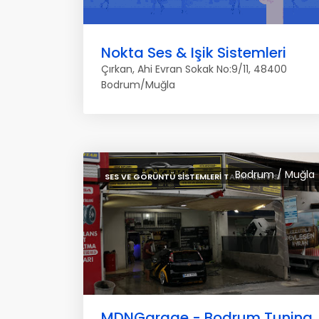
Nokta Ses & Işik Sistemleri
Çırkan, Ahi Evran Sokak No:9/11, 48400
Bodrum/Muğla
Bodrum / Muğla
SES VE GÖRÜNTÜ SISTEMLERI TAMIR SERVISI
MDNGarage - Bodrum Tuning