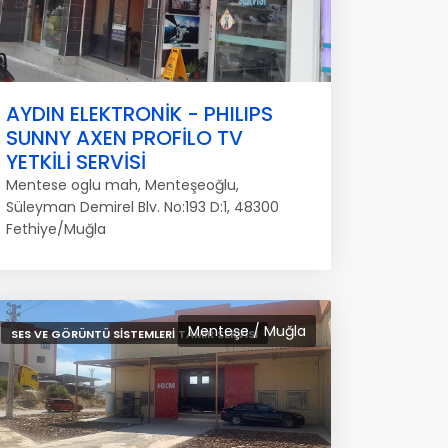
AYDIN ELEKTRONİK - PHILIPS
SUNNY AXEN PROFİLO TV
YETKİLİ SERVİSİ
Mentese oglu mah, Menteşeoğlu,
Süleyman Demirel Blv. No:193 D:1, 48300
Fethiye/Muğla
Menteşe / Muğla
SES VE GÖRÜNTÜ SISTEMLERI TAMIR SERVISI