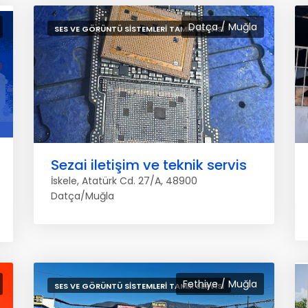
Datça / Muğla
SES VE GÖRÜNTÜ SISTEMLERI TAMIR SERVISI
Sezai iletişim ve teknik servis
İskele, Atatürk Cd. 27/A, 48900
Datça/Muğla
Fethiye / Muğla
SES VE GÖRÜNTÜ SISTEMLERI TAMIR SERVISI