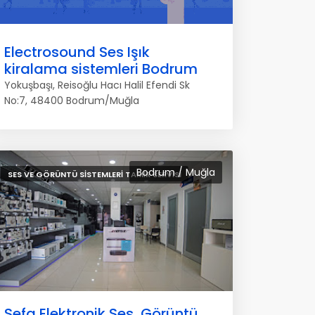
Electrosound Ses Işık
kiralama sistemleri Bodrum
Yokuşbaşı, Reisoğlu Hacı Halil Efendi Sk
No:7, 48400 Bodrum/Muğla
Bodrum / Muğla
SES VE GÖRÜNTÜ SISTEMLERI TAMIR SERVISI
Sefa Elektronik Ses, Görüntü,