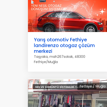
Yarış otomotiv Fethiye
landirenzo otogaz çözüm
merkezi
Taşyaka, mah267sokak, 48300
Fethiye/Muğla
Fethiye / Muğla
SES VE GÖRÜNTÜ SISTEMLERI TAMIR SERVISI