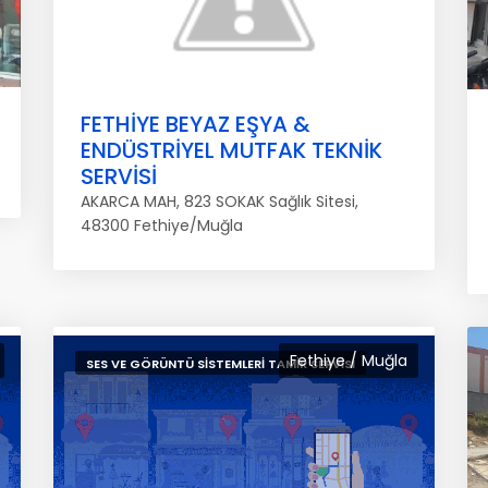
FETHİYE BEYAZ EŞYA &
ENDÜSTRİYEL MUTFAK TEKNİK
SERVİSİ
AKARCA MAH, 823 SOKAK Sağlık Sitesi,
48300 Fethiye/Muğla
Fethiye / Muğla
SES VE GÖRÜNTÜ SISTEMLERI TAMIR SERVISI