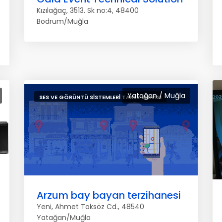
Kızılağaç, 3513. Sk no:4, 48400
Bodrum/Muğla
Yatağan / Muğla
SES VE GÖRÜNTÜ SISTEMLERI TAMIR SERVISI
Arzum bay bayan terzihanesi
Yeni, Ahmet Toksöz Cd., 48540
Yatağan/Muğla