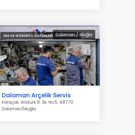
Dalaman / Muğla
SES VE GÖRÜNTÜ SISTEMLERI TAMIR SERVISI
Dalaman Arçelik Servis
Karaçalı, Atatürk 8. Sk. No:5, 48770
Dalaman/Muğla