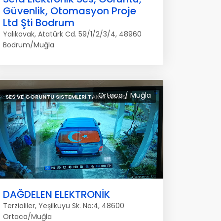
Güvenlik, Otomasyon Proje
Ltd Şti Bodrum
Yalıkavak, Atatürk Cd. 59/1/2/3/4, 48960
Bodrum/Muğla
Ortaca / Muğla
SES VE GÖRÜNTÜ SISTEMLERI TAMIR SERVISI
DAĞDELEN ELEKTRONİK
Terzialiler, Yeşilkuyu Sk. No:4, 48600
Ortaca/Muğla