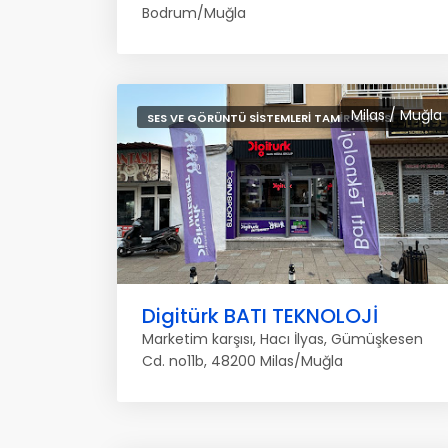
Bodrum/Muğla
Milas / Muğla
SES VE GÖRÜNTÜ SISTEMLERI TAMIR SERVISI
Digitürk BATI TEKNOLOJİ
Marketim karşısı, Hacı İlyas, Gümüşkesen
Cd. no11b, 48200 Milas/Muğla