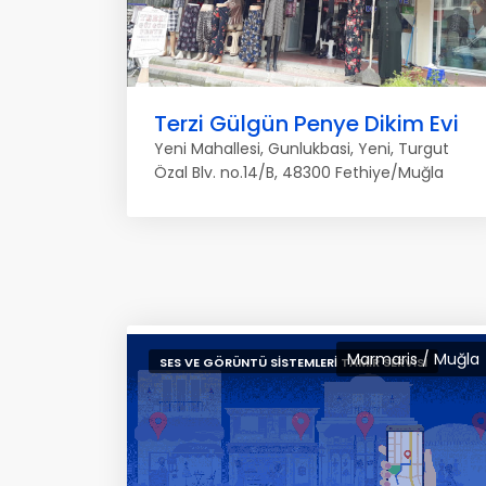
Terzi Gülgün Penye Dikim Evi
Yeni Mahallesi, Gunlukbasi, Yeni, Turgut
Özal Blv. no.14/B, 48300 Fethiye/Muğla
Marmaris / Muğla
SES VE GÖRÜNTÜ SISTEMLERI TAMIR SERVISI