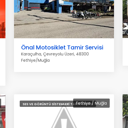
Önal Motosiklet Tamir Servisi
Karaçulha, Çevreyolu Üzeri, 48300
Fethiye/Muğla
Fethiye / Muğla
SES VE GÖRÜNTÜ SISTEMLERI TAMIR SERVISI