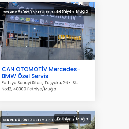
Fethiye / Muğla
SES VE GÖRÜNTÜ SISTEMLERI TAMIR SERVISI
CAN OTOMOTİV Mercedes-
BMW Özel Servis
Fethiye Sanayi Sitesi, Taşyaka, 267. Sk.
No:12, 48300 Fethiye/Muğla
Fethiye / Muğla
SES VE GÖRÜNTÜ SISTEMLERI TAMIR SERVISI