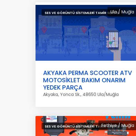
Ula / Muğla
SES VE GÖRÜNTÜ SISTEMLERI TAMIR SERVISI
AKYAKA PERMA SCOOTER ATV
MOTOSİKLET BAKIM ONARIM
YEDEK PARÇA
Akyaka, Yonca Sk., 48650 Ula/Muğla
Fethiye / Muğla
SES VE GÖRÜNTÜ SISTEMLERI TAMIR SERVISI