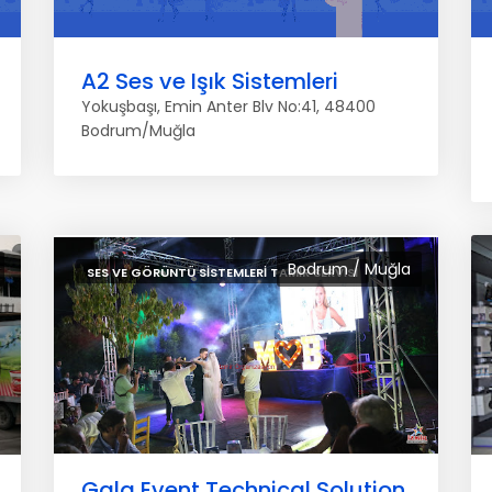
A2 Ses ve Işık Sistemleri
Yokuşbaşı, Emin Anter Blv No:41, 48400
Bodrum/Muğla
Bodrum / Muğla
SES VE GÖRÜNTÜ SISTEMLERI TAMIR SERVISI
Gala Event Technical Solution