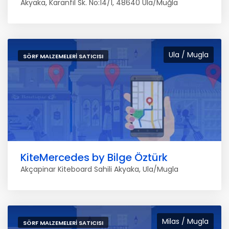
Akyaka, Karanfil Sk. No:14/1, 48640 Ula/Muğla
Ula / Mugla
SÖRF MALZEMELERI SATICISI
KiteMercedes by Bilge Öztürk
Akçapinar Kiteboard Sahili Akyaka, Ula/Mugla
Milas / Mugla
SÖRF MALZEMELERI SATICISI