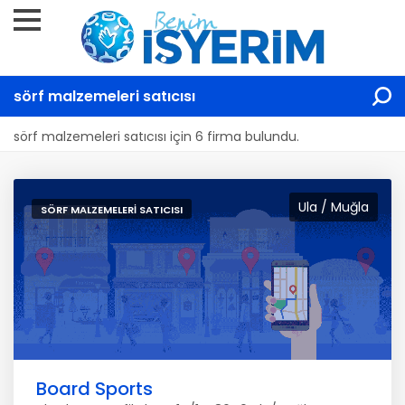
sörf malzemeleri satıcısı
sörf malzemeleri satıcısı için 6 firma bulundu.
Ula / Muğla
SÖRF MALZEMELERI SATICISI
Board Sports