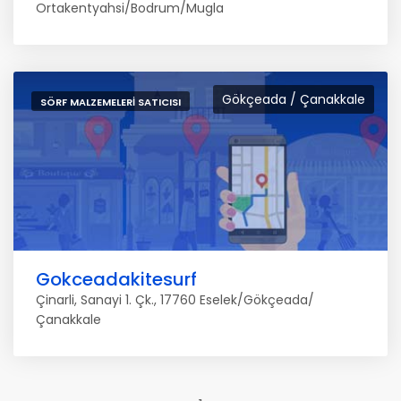
Ortakentyahsi/Bodrum/Mugla
Gökçeada / Çanakkale
SÖRF MALZEMELERI SATICISI
Gokceadakitesurf
Çinarli, Sanayi 1. Çk., 17760 Eselek/Gökçeada/
Çanakkale