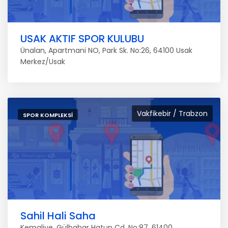
USAK AKTIF SPOR KULUBU
Ünalan, Apartmani NO, Park Sk. No:26, 64100 Usak
Merkez/Usak
Vakfikebir / Trabzon
SPOR KOMPLEKSI
Sahil Hali Saha
Kemaliye, Gülbahar Hatun Cd. No:87, 61400