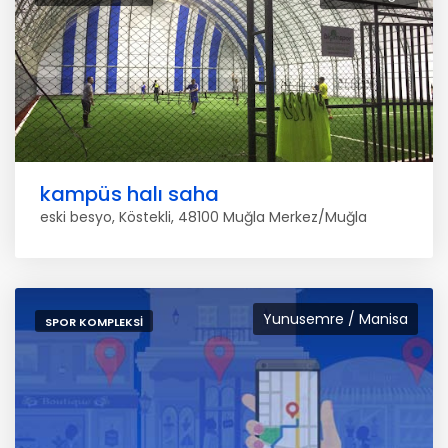
kampüs halı saha
eski besyo, Köstekli, 48100 Muğla Merkez/Muğla
Yunusemre / Manisa
SPOR KOMPLEKSI