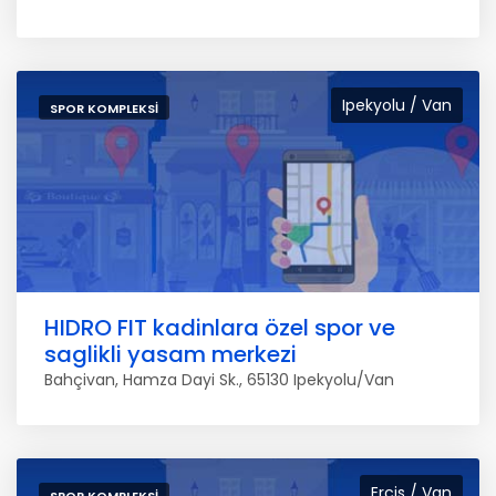
Ipekyolu / Van
SPOR KOMPLEKSI
HIDRO FIT kadinlara özel spor ve
saglikli yasam merkezi
Bahçivan, Hamza Dayi Sk., 65130 Ipekyolu/Van
Ercis / Van