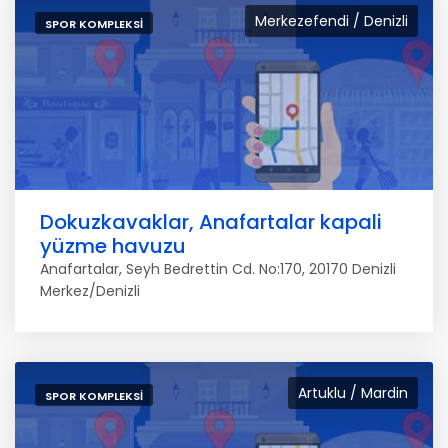
Merkezefendi / Denizli
SPOR KOMPLEKSI
Dokuzkavaklar, Anafartalar kapali
yüzme havuzu
Anafartalar, Seyh Bedrettin Cd. No:170, 20170 Denizli
Merkez/Denizli
Artuklu / Mardin
SPOR KOMPLEKSI