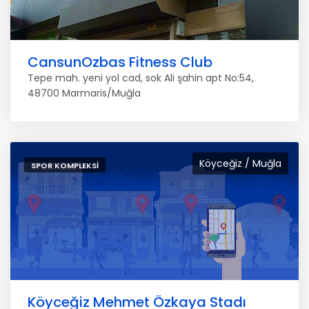
CansunOzbas Fitness Club
Tepe mah. yeni yol cad, sok Ali şahin apt No:54,
48700 Marmaris/Muğla
Köyceğiz / Muğla
SPOR KOMPLEKSI
Köyceğiz Mehmet Özkaya Stadı