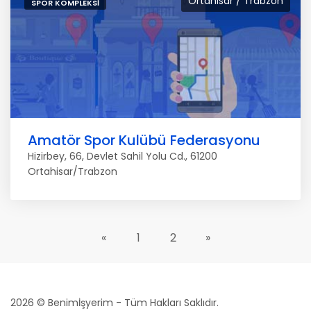
Ortahisar / Trabzon
SPOR KOMPLEKSI
Amatör Spor Kulübü Federasyonu
Hizirbey, 66, Devlet Sahil Yolu Cd., 61200
Ortahisar/Trabzon
«
1
2
»
2026 © Benimİşyerim - Tüm Hakları Saklıdır.