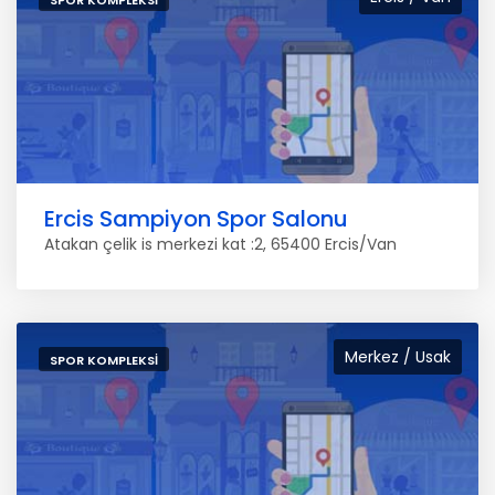
SPOR KOMPLEKSI
Ercis Sampiyon Spor Salonu
Atakan çelik is merkezi kat :2, 65400 Ercis/Van
Merkez / Usak
SPOR KOMPLEKSI