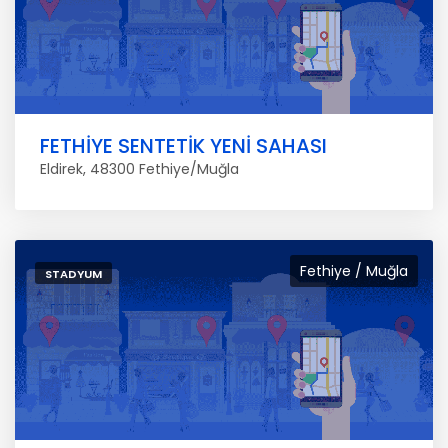
FETHİYE SENTETİK YENİ SAHASI
Eldirek, 48300 Fethiye/Muğla
Fethiye / Muğla
STADYUM