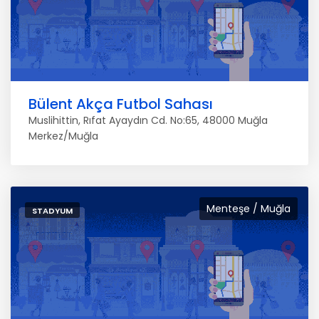
Bülent Akça Futbol Sahası
Muslihittin, Rıfat Ayaydın Cd. No:65, 48000 Muğla
Merkez/Muğla
Menteşe / Muğla
STADYUM