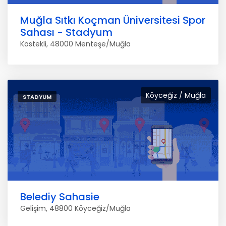
Muğla Sıtkı Koçman Üniversitesi Spor
Sahası - Stadyum
Köstekli, 48000 Menteşe/Muğla
Köyceğiz / Muğla
STADYUM
Belediy Sahasie
Gelişim, 48800 Köyceğiz/Muğla