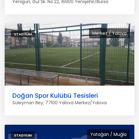
Yenigün, Gül Sk. No:22, 16900 Yenişehir/Bursa
Merkez / Yalova
STADYUM
Doğan Spor Kulübü Tesisleri
Süleyman Bey, 77100 Yalova Merkez/Yalova
Yatağan / Muğla
STADYUM