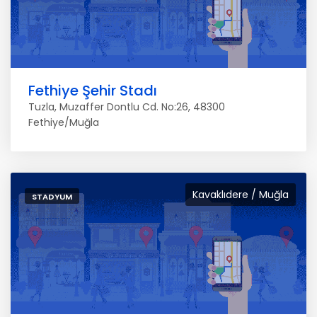
Fethiye Şehir Stadı
Tuzla, Muzaffer Dontlu Cd. No:26, 48300
Fethiye/Muğla
Kavaklıdere / Muğla
STADYUM