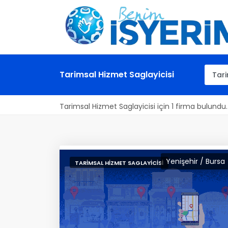
Tarimsal Hizmet Saglayicisi
Tarimsal Hizmet Saglayicisi için 1 firma bulundu.
Yenişehir / Bursa
TARIMSAL HIZMET SAGLAYICISI