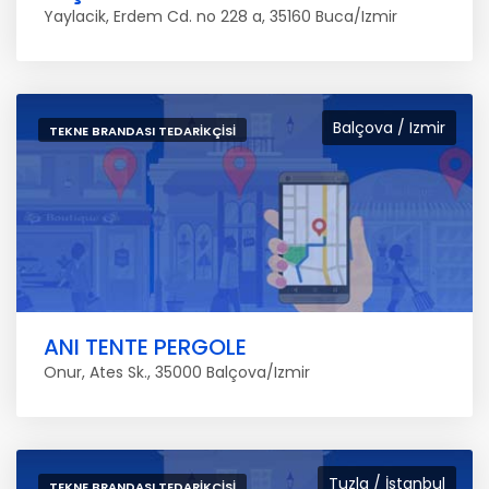
Yaylacik, Erdem Cd. no 228 a, 35160 Buca/Izmir
Balçova / Izmir
TEKNE BRANDASI TEDARIKÇISI
ANI TENTE PERGOLE
Onur, Ates Sk., 35000 Balçova/Izmir
Tuzla / İstanbul
TEKNE BRANDASI TEDARIKÇISI