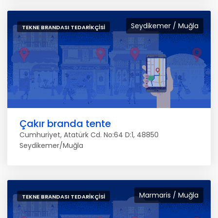
Seydikemer / Muğla
TEKNE BRANDASI TEDARIKÇISI
Çakır branda tente
Cumhuriyet, Atatürk Cd. No:64 D:1, 48850
Seydikemer/Muğla
Marmaris / Muğla
TEKNE BRANDASI TEDARIKÇISI