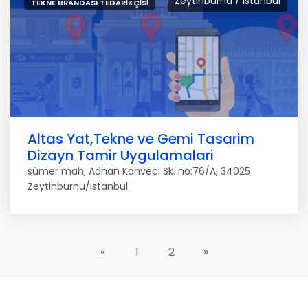
Zeytinburnu / Istanbul
TEKNE BRANDASI TEDARIKÇISI
Altas Yat,Tekne ve Gemi Tasarim
Dizayn Tamir Uygulamalari
sümer mah, Adnan Kahveci Sk. no:76/A, 34025
Zeytinburnu/Istanbul
«
1
2
»