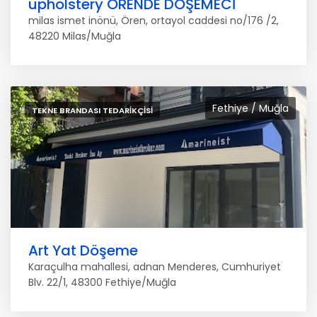
upholstery ÖRENDE DÖŞEMECİ
milas ismet inönü, Ören, ortayol caddesi no/176 /2,
48220 Milas/Muğla
Fethiye / Muğla
TEKNE BRANDASI TEDARIKÇISI
Art Yat Döşeme
Karaçulha mahallesi, adnan Menderes, Cumhuriyet
Blv. 22/1, 48300 Fethiye/Muğla