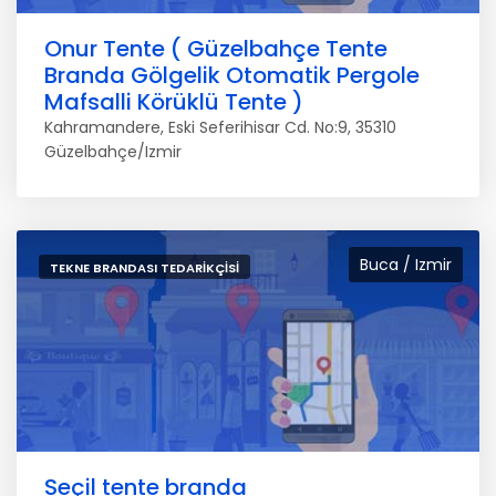
Onur Tente ( Güzelbahçe Tente
Branda Gölgelik Otomatik Pergole
Mafsalli Körüklü Tente )
Kahramandere, Eski Seferihisar Cd. No:9, 35310
Güzelbahçe/Izmir
Buca / Izmir
TEKNE BRANDASI TEDARIKÇISI
Seçil tente branda