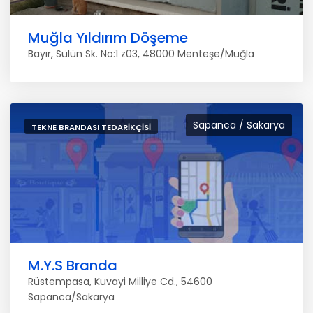
Muğla Yıldırım Döşeme
Bayır, Sülün Sk. No:1 z03, 48000 Menteşe/Muğla
Sapanca / Sakarya
TEKNE BRANDASI TEDARIKÇISI
M.Y.S Branda
Rüstempasa, Kuvayi Milliye Cd., 54600
Sapanca/Sakarya