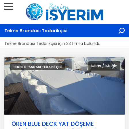
Tekne Brandası Tedarikçisi
Tekne Brandası Tedarikçisi için 33 firma bulundu.
Milas / Muğla
TEKNE BRANDASI TEDARIKÇISI
ÖREN BLUE DECK YAT DÖŞEME