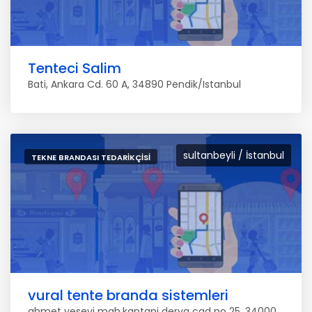
Tenteci Salim
Bati, Ankara Cd. 60 A, 34890 Pendik/Istanbul
sultanbeyli / İstanbul
TEKNE BRANDASI TEDARIKÇISI
vural tente branda sistemleri
ahmet yesevi mah.kaptani derya cad no 25, 34000