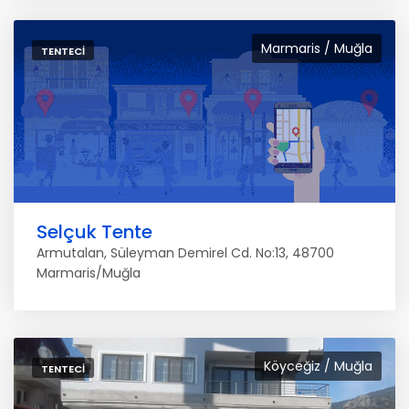
Marmaris / Muğla
TENTECI
Selçuk Tente
Armutalan, Süleyman Demirel Cd. No:13, 48700
Marmaris/Muğla
Köyceğiz / Muğla
TENTECI