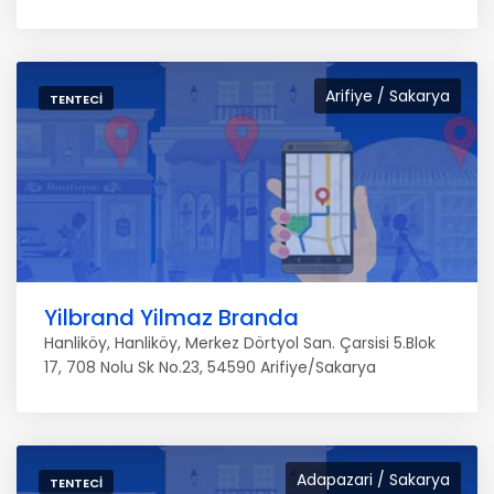
Arifiye / Sakarya
TENTECI
Yilbrand Yilmaz Branda
Hanliköy, Hanliköy, Merkez Dörtyol San. Çarsisi 5.Blok
17, 708 Nolu Sk No.23, 54590 Arifiye/Sakarya
Adapazari / Sakarya
TENTECI