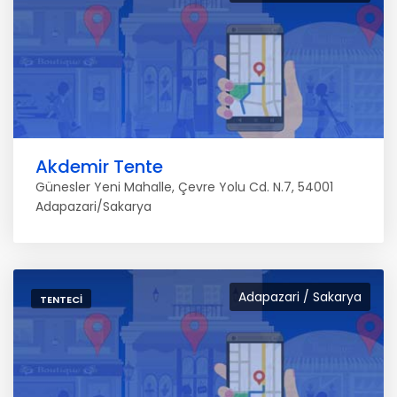
Akdemir Tente
Günesler Yeni Mahalle, Çevre Yolu Cd. N.7, 54001
Adapazari/Sakarya
Adapazari / Sakarya
TENTECI