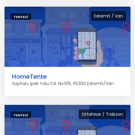
Edremit / Van
TENTECI
HomeTente
Süphan, Ipek Yolu Cd. No:615, 65300 Edremit/Van
Ortahisar / Trabzon
TENTECI