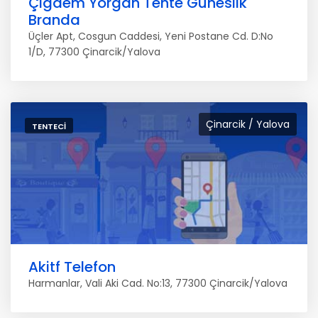
Çigdem Yorgan Tente Güneslik
Branda
Üçler Apt, Cosgun Caddesi, Yeni Postane Cd. D:No
1/D, 77300 Çinarcik/Yalova
Çinarcik / Yalova
TENTECI
Akitf Telefon
Harmanlar, Vali Aki Cad. No:13, 77300 Çinarcik/Yalova