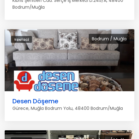
Kıbrıs Şehitleri Cad. Serçe İş Merkezi D:245/A, 48400
Bodrum/Muğla
Bodrum / Muğla
TENTECI
Desen Döşeme
Gürece, Muğla Bodrum Yolu, 48400 Bodrum/Muğla