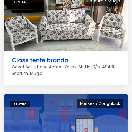
Bodrum / Muğla
TENTECI
Class tente branda
Cevat Şakir, Hoca Ahmet Yesevi Sk. No:10/b, 48400
Bodrum/Muğla
Merkez / Zonguldak
TENTECI