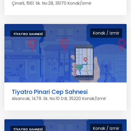
Çinarli, 1561. Sk. No:28, 35170 Konak/Izmir
Konak / Izmir
TIYATRO SAHNESI
Tiyatro Pinari Cep Sahnesi
Alsancak, 1479. Sk. No:10 D:B, 35220 Konak/Izmir
Konak / Izmir
TIYATRO SAHNESI