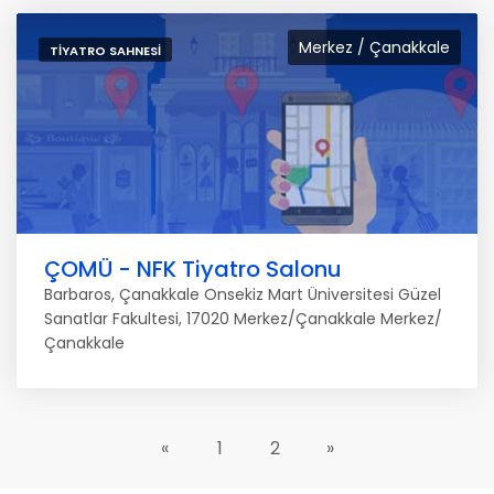
Merkez / Çanakkale
TIYATRO SAHNESI
ÇOMÜ - NFK Tiyatro Salonu
Barbaros, Çanakkale Onsekiz Mart Üniversitesi Güzel
Sanatlar Fakultesi, 17020 Merkez/Çanakkale Merkez/
Çanakkale
«
1
2
»