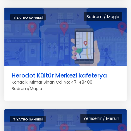
Bodrum / Mugla
TIYATRO SAHNESI
Herodot Kültür Merkezi kafeterya
Konacik, Mimar Sinan Cd. No: 47, 48480
Bodrum/Mugla
Yenisehir / Mersin
TIYATRO SAHNESI