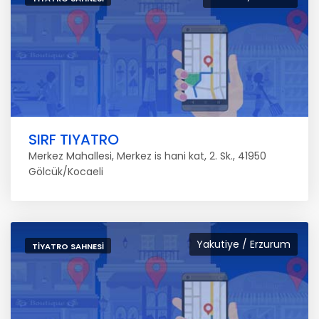
SIRF TIYATRO
Merkez Mahallesi, Merkez is hani kat, 2. Sk., 41950
Gölcük/Kocaeli
Yakutiye / Erzurum
TIYATRO SAHNESI