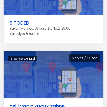
SITODED
Yukari Mumcu, Ankara Sk. No:2, 25100
Yakutiye/Erzurum
Merkez / Düzce
TIYATRO SAHNESI
celil yagiz küçük sahne