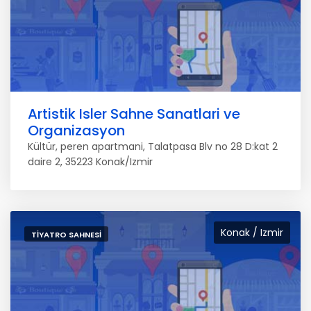
Artistik Isler Sahne Sanatlari ve
Organizasyon
Kültür, peren apartmani, Talatpasa Blv no 28 D:kat 2
daire 2, 35223 Konak/Izmir
Konak / Izmir
TIYATRO SAHNESI