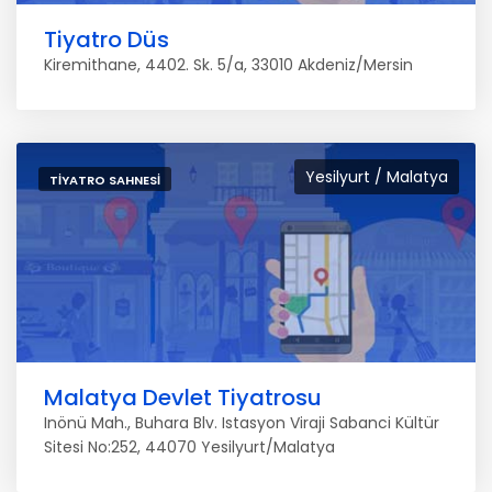
Tiyatro Düs
Kiremithane, 4402. Sk. 5/a, 33010 Akdeniz/Mersin
Yesilyurt / Malatya
TIYATRO SAHNESI
Malatya Devlet Tiyatrosu
Inönü Mah., Buhara Blv. Istasyon Viraji Sabanci Kültür
Sitesi No:252, 44070 Yesilyurt/Malatya