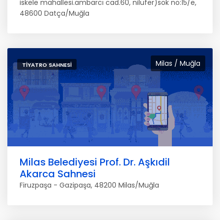
iskele mahallesi.ambarcı cad.60, nilüfer)sok no:15/e,
48600 Datça/Muğla
Milas / Muğla
TIYATRO SAHNESI
Milas Belediyesi Prof. Dr. Aşkıdil
Akarca Sahnesi
Firuzpaşa - Gazipaşa, 48200 Milas/Muğla