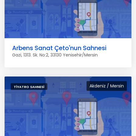
Arbens Sanat Çeto'nun Sahnesi
Gazi, 1313. Sk. No:2, 33130 Yenisehir/Mersin
Akdeniz / Mersin
TIYATRO SAHNESI