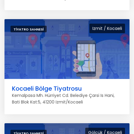
Izmit / Kocaeli
TIYATRO SAHNESI
Kocaeli Bölge Tiyatrosu
Kemalpasa Mh. Hürriyet Cd. Belediye Çarsi Is Hani,
Bati Blok Kat:5, 41200 Izmit/Kocaeli
Gölcük / Kocaeli
TIYATRO SAHNESI