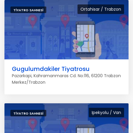
Ortahisar / Trabzon
TIYATRO SAHNESI
Gugulumdakiler Tiyatrosu
Pazarkapi, Kahramanmaras Cd. No:116, 61200 Trabzon
Merkez/Trabzon
Ipekyolu / Van
TIYATRO SAHNESI