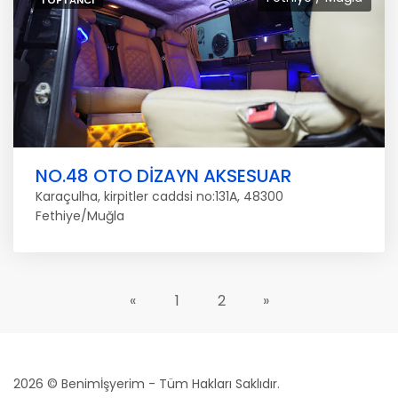
TOPTANCI
NO.48 OTO DİZAYN AKSESUAR
Karaçulha, kirpitler caddsi no:131A, 48300
Fethiye/Muğla
«
1
2
»
2026 © Benimİşyerim - Tüm Hakları Saklıdır.