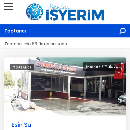
Toptancı
Toptancı için 66 firma bulundu.
Merkez / Yalova
TOPTANCI
Esin Su