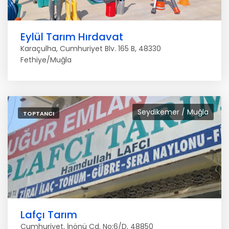
Eylül Tarım Hırdavat
Karaçulha, Cumhuriyet Blv. 165 B, 48330
Fethiye/Muğla
Seydikemer / Muğla
TOPTANCI
Lafçı Tarım
Cumhuriyet, İnönü Cd. No:6/D, 48850