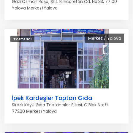
Gazi Osman Paşa, Şht. Bihicarettin Cd. No:33, 77100
Yalova Merkez/Yalova
Merkez / Yalova
TOPTANCI
İpek Kardeşler Toptan Gıda
Kirazlı Köyü Gıda Toptancılar Sitesi, C Blok No: 9,
77200 Merkez/Yalova