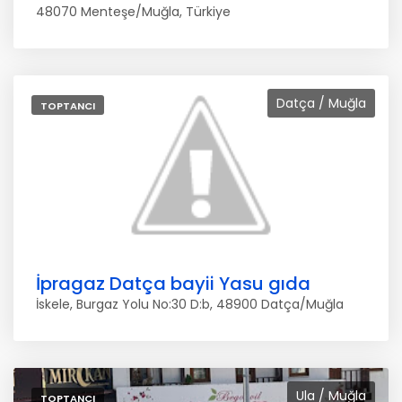
48070 Menteşe/Muğla, Türkiye
Datça / Muğla
TOPTANCI
İpragaz Datça bayii Yasu gıda
İskele, Burgaz Yolu No:30 D:b, 48900 Datça/Muğla
Ula / Muğla
TOPTANCI