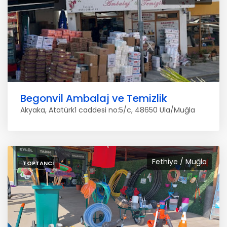
Begonvil Ambalaj ve Temizlik
Akyaka, Atatürk1 caddesi no:5/c, 48650 Ula/Muğla
Fethiye / Muğla
TOPTANCI