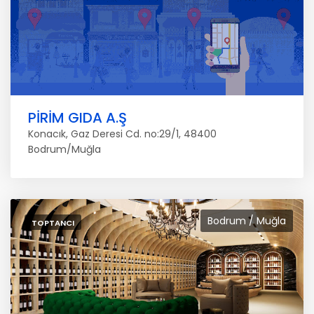
PİRİM GIDA A.Ş
Konacık, Gaz Deresi Cd. no:29/1, 48400
Bodrum/Muğla
Bodrum / Muğla
TOPTANCI