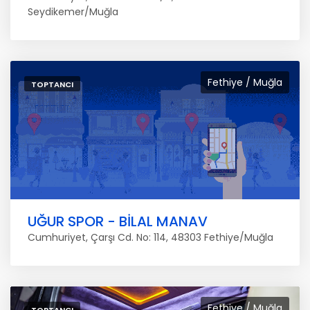
Seydikemer/Muğla
Fethiye / Muğla
TOPTANCI
UĞUR SPOR - BİLAL MANAV
Cumhuriyet, Çarşı Cd. No: 114, 48303 Fethiye/Muğla
Fethiye / Muğla