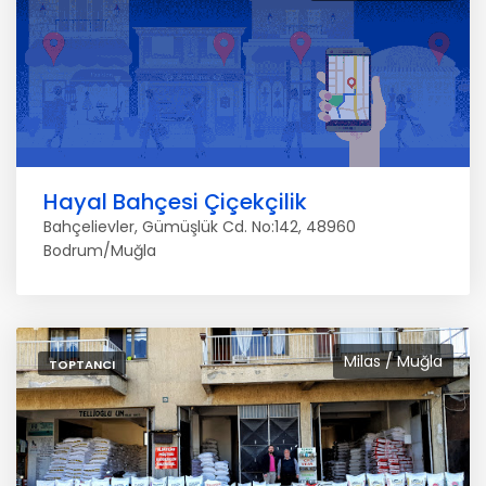
Hayal Bahçesi Çiçekçilik
Bahçelievler, Gümüşlük Cd. No:142, 48960
Bodrum/Muğla
Milas / Muğla
TOPTANCI