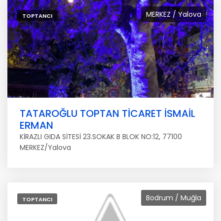
MERKEZ / Yalova
TOPTANCI
TATAROĞLU TOPTAN TİCARET İSMAİL
ERMAN
KİRAZLI GIDA SİTESİ 23.SOKAK B BLOK NO:12, 77100
MERKEZ/Yalova
Bodrum / Muğla
TOPTANCI